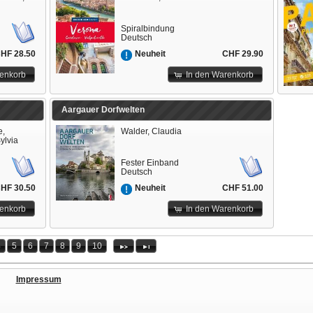
Spiralbindung
Deutsch
HF 28.50
CHF 29.90
Neuheit
renkorb
In den Warenkorb
Aargauer Dorfwelten
e,
Walder, Claudia
Sylvia
Fester Einband
Deutsch
HF 30.50
CHF 51.00
Neuheit
renkorb
In den Warenkorb
4
5
6
7
8
9
10
Impressum