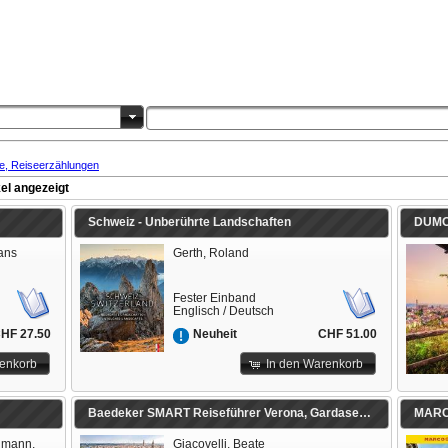
te, Reiseerzählungen
el angezeigt
Schweiz - Unberührte Landschaften
Hans
Gerth, Roland
Fester Einband
Englisch / Deutsch
HF 27.50
CHF 51.00
Neuheit
renkorb
In den Warenkorb
Baedeker SMART Reiseführer Verona, Gardasee, Valpolicella
MARCO
llmann,
Giacovelli, Beate