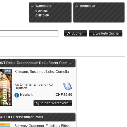
Warenkorb
Anmelden
0 Artikel
CHF 0.00
Suchen
Erweiterte Suche
DUMONT Reise-Taschenbuch Reiseführer Piemont, Turin, Aostatal
Kilimann, Susanne / Lohs, Cornelia
Kartonierter Einband (Kt)
Deutsch
CHF 29.90
Neuheit
In den Warenkorb
 POLO Reiseführer Paris
Schwarz Grammon, Felicitas / Bläske,