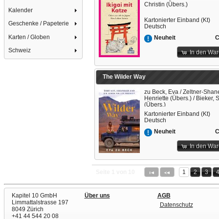
Christin (Übers.)
Kalender
Kartonierter Einband (Kt)
Geschenke / Papeterie
Deutsch
Karten / Globen
C
Neuheit
Schweiz
In den Wa
The Wilder Way
zu Beck, Eva / Zeltner-Shan
Henriette (Übers.) / Bieker, 
(Übers.)
Kartonierter Einband (Kt)
Deutsch
C
Neuheit
In den Wa
Seite 1 von 10
1
2
3
Kapitel 10 GmbH
Über uns
AGB
Limmattalstrasse 197
Datenschutz
8049 Zürich
+41 44 544 20 08