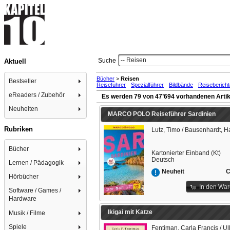
-- Reisen
Suche
Aktuell
Bücher
>
Reisen
Bestseller
Reiseführer
Spezialführer
Bildbände
Reiseberich
eReaders / Zubehör
Es werden 79 von 47’694 vorhandenen Artik
Neuheiten
MARCO POLO Reiseführer Sardinien
Rubriken
Lutz, Timo / Bausenhardt, 
Bücher
Kartonierter Einband (Kt)
Deutsch
Lernen / Pädagogik
C
Neuheit
Hörbücher
In den Wa
Software / Games /
Hardware
Ikigai mit Katze
Musik / Filme
Spiele
Fentiman, Carla Francis / U