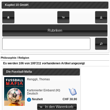
Kapitel 10 GmbH
Rubriken
Philosophie / Religion
Es werden 106 von 100’211 vorhandenen Artikel angezeigt
Die Fussball-Mafia
Renggli, Thomas
Kartonierter Einband (Kt)
Deutsch
CHF 38.90
Neuheit
In den Warenkorb