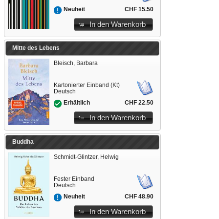
CHF 15.50
Neuheit
In den Warenkorb
Mitte des Lebens
Bleisch, Barbara
Kartonierter Einband (Kt)
Deutsch
CHF 22.50
Erhältlich
In den Warenkorb
Buddha
Schmidt-Glintzer, Helwig
Fester Einband
Deutsch
CHF 48.90
Neuheit
In den Warenkorb