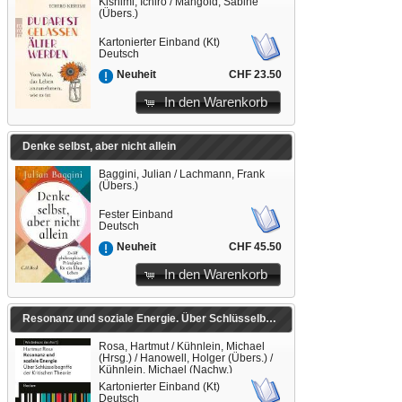
Kishimi, Ichiro / Mangold, Sabine
(Übers.)
Kartonierter Einband (Kt)
Deutsch
CHF 23.50
Neuheit
In den Warenkorb
Denke selbst, aber nicht allein
Baggini, Julian / Lachmann, Frank
(Übers.)
Fester Einband
Deutsch
CHF 45.50
Neuheit
In den Warenkorb
Resonanz und soziale Energie. Über Schlüsselbegriffe der Kritischen Theorie
Rosa, Hartmut / Kühnlein, Michael
(Hrsg.) / Hanowell, Holger (Übers.) /
Kühnlein, Michael (Nachw.)
Kartonierter Einband (Kt)
Deutsch