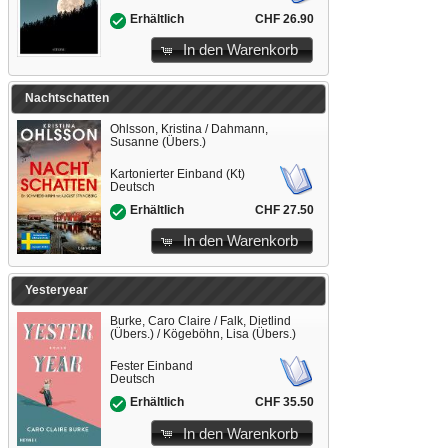
CHF 26.90
Erhältlich
In den Warenkorb
Nachtschatten
Ohlsson, Kristina / Dahmann,
Susanne (Übers.)
Kartonierter Einband (Kt)
Deutsch
CHF 27.50
Erhältlich
In den Warenkorb
Yesteryear
Burke, Caro Claire / Falk, Dietlind
(Übers.) / Kögeböhn, Lisa (Übers.)
Fester Einband
Deutsch
CHF 35.50
Erhältlich
In den Warenkorb