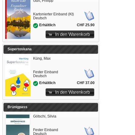
Gurt, Philipp
Kartonierter Einband (Kt)
Deutsch
CHF 25.90
Erhältlich
In den Warenkorb
Supertoskana
Küng, Max
Fester Einband
Deutsch
CHF 37.00
Erhältlich
In den Warenkorb
Brünigpass
Götschi, Silvia
Fester Einband
Deutsch