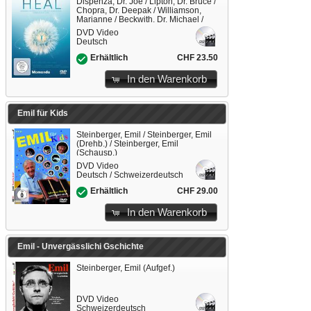
Dispenza, Dr. Joe / Lipton, Dr. Bruce /
Chopra, Dr. Deepak / Williamson,
Marianne / Beckwith, Dr. Michael /
Braden, Gregg / William, Anthony /
DVD Video
Moorjani, Anita
Deutsch
CHF 23.50
Erhältlich
In den Warenkorb
Emil für Kids
Steinberger, Emil / Steinberger, Emil
(Drehb.) / Steinberger, Emil
(Schausp.)
DVD Video
Deutsch / Schweizerdeutsch
CHF 29.00
Erhältlich
In den Warenkorb
Emil - Unvergässlichi Gschichte
Steinberger, Emil (Aufgef.)
DVD Video
Schweizerdeutsch