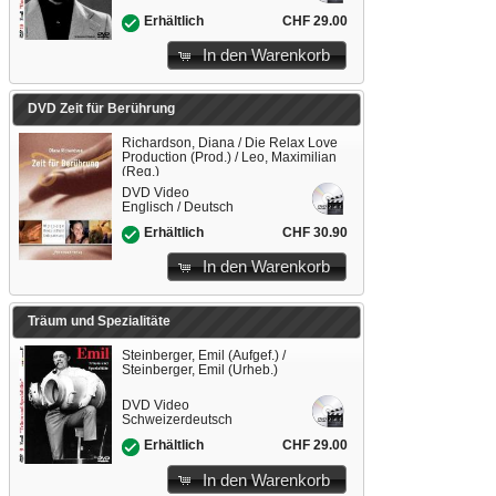
CHF 29.00
Erhältlich
In den Warenkorb
DVD Zeit für Berührung
Richardson, Diana / Die Relax Love
Production (Prod.) / Leo, Maximilian
(Reg.)
DVD Video
Englisch / Deutsch
CHF 30.90
Erhältlich
In den Warenkorb
Träum und Spezialitäte
Steinberger, Emil (Aufgef.) /
Steinberger, Emil (Urheb.)
DVD Video
Schweizerdeutsch
CHF 29.00
Erhältlich
In den Warenkorb