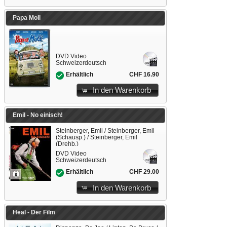
Papa Moll
DVD Video
Schweizerdeutsch
CHF 16.90
Erhältlich
In den Warenkorb
Emil - No einisch!
Steinberger, Emil / Steinberger, Emil
(Schausp.) / Steinberger, Emil
(Drehb.)
DVD Video
Schweizerdeutsch
CHF 29.00
Erhältlich
In den Warenkorb
Heal - Der Film