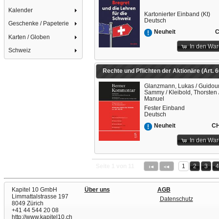
Kalender
Kartonierter Einband (Kt)
Deutsch
Geschenke / Papeterie
C
Neuheit
Karten / Globen
In den Wa
Schweiz
Glanzmann, Lukas / Guidou
Sammy / Kleibold, Thorsten 
Manuel
Fester Einband
Deutsch
CH
Neuheit
In den Wa
Seite 1 von 11
1
2
3
Kapitel 10 GmbH
Über uns
AGB
Limmattalstrasse 197
Datenschutz
8049 Zürich
+41 44 544 20 08
http://www.kapitel10.ch