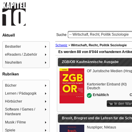
-- Wirtschaft, Recht, Politik Soziologie
Suche
Aktuell
Schweiz
>
Wirtschaft, Recht, Politik Soziologie
Bestseller
Es werden 88 von 8’044 vorhandenen Artike
eReaders / Zubehör
ZGB/OR Kaufmännische Ausgabe
Neuheiten
OF Juristische Medien (Hrsg
Rubriken
Kartonierter Einband (Kt)
Bücher
Deutsch
Lernen / Pädagogik
C
Erhältlich
Hörbücher
In den Wa
Software / Games /
Hardware
Brexit, Bregret und die Lehren für die Sch
Musik / Filme
Nuspliger, Niklaus
Spiele