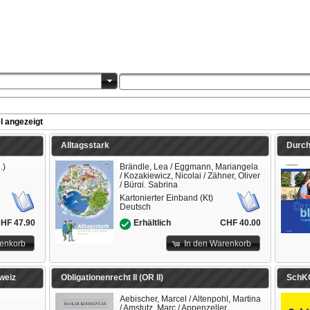
l angezeigt
Alltagsstark
.)
Brändle, Lea / Eggmann, Mariangela
/ Kozakiewicz, Nicolai / Zähner, Oliver
/ Bürgi, Sabrina
Kartonierter Einband (Kt)
Deutsch
HF 47.90
CHF 40.00
Erhältlich
renkorb
In den Warenkorb
weiz
Obligationenrecht II (OR II)
SchK
Aebischer, Marcel / Altenpohl, Martina
/ Amstutz, Marc / Appenzeller,