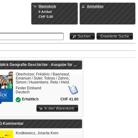
Warenkorb
Anmelden
0 Artikel
CHF 0.00
Suchen
Erweiterte Suche
Durchblick Geografie Geschichte - Ausgabe für die Schweiz 2025
Oberholzer, Frédéric / Baeriswyl,
Emanuel / Suter, Tobias / Zahno,
Simon / Hugenberg, Reto / Held,
Salome / Stulz, Michael
Fester Einband
Deutsch
CHF 41.80
Erhältlich
In den Warenkorb
G Kommentar
Kostkiewicz, Jolanta Kren