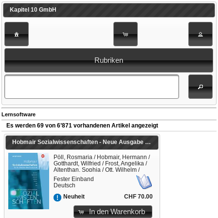
Kapitel 10 GmbH
Rubriken
Lernsoftware
Es werden 69 von 6’871 vorhandenen Artikel angezeigt
Hobmair Sozialwissenschaften - Neue Ausgabe für die Schweizer Berufsmaturität
Pöll, Rosmaria / Hobmair, Hermann /
Gotthardt, Wilfried / Frost, Angelika /
Altenthan, Sophia / Ott, Wilhelm /
Betscher-Ott, Sylvia / Hobmair,
Fester Einband
Hermann (Hrsg.)
Deutsch
CHF 70.00
Neuheit
In den Warenkorb