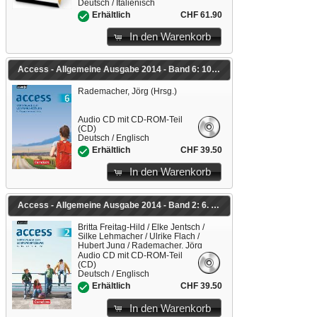
Deutsch / Italienisch
CHF 61.90
Erhältlich
In den Warenkorb
Access - Allgemeine Ausgabe 2014 - Band 6: 10. Schuljahr
Rademacher, Jörg (Hrsg.)
Audio CD mit CD-ROM-Teil
(CD)
Deutsch / Englisch
CHF 39.50
Erhältlich
In den Warenkorb
Access - Allgemeine Ausgabe 2014 - Band 2: 6. Schuljahr
Britta Freitag-Hild / Elke Jentsch /
Silke Lehmacher / Ulrike Flach /
Hubert Jung / Rademacher, Jörg
(Hrsg.)
Audio CD mit CD-ROM-Teil
(CD)
Deutsch / Englisch
CHF 39.50
Erhältlich
In den Warenkorb