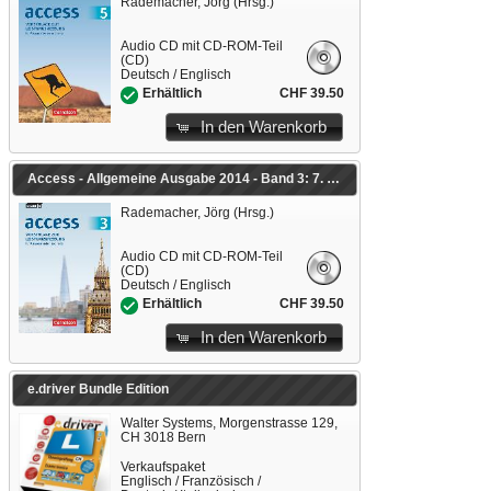
Rademacher, Jörg (Hrsg.)
Audio CD mit CD-ROM-Teil
(CD)
Deutsch / Englisch
CHF 39.50
Erhältlich
In den Warenkorb
Access - Allgemeine Ausgabe 2014 - Band 3: 7. Schuljahr
Rademacher, Jörg (Hrsg.)
Audio CD mit CD-ROM-Teil
(CD)
Deutsch / Englisch
CHF 39.50
Erhältlich
In den Warenkorb
e.driver Bundle Edition
Walter Systems, Morgenstrasse 129,
CH 3018 Bern
Verkaufspaket
Englisch / Französisch /