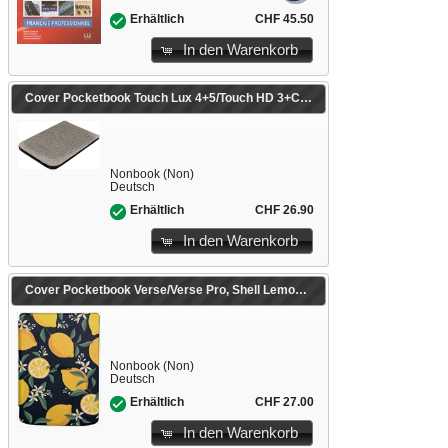
CHF 45.50
Erhältlich
In den Warenkorb
Cover Pocketbook Touch Lux 4+5/Touch HD 3+Color Shell grau
Nonbook (Non)
Deutsch
CHF 26.90
Erhältlich
In den Warenkorb
Cover Pocketbook Verse/Verse Pro, Shell Lemon Print
Nonbook (Non)
Deutsch
CHF 27.00
Erhältlich
In den Warenkorb