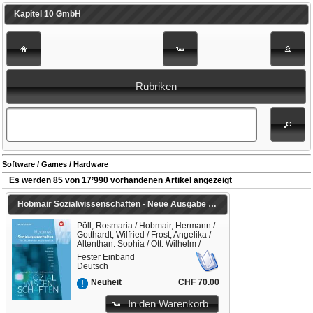
Kapitel 10 GmbH
Rubriken
Software / Games / Hardware
Es werden 85 von 17’990 vorhandenen Artikel angezeigt
Hobmair Sozialwissenschaften - Neue Ausgabe für die Schweizer Berufsmaturität
Pöll, Rosmaria / Hobmair, Hermann /
Gotthardt, Wilfried / Frost, Angelika /
Altenthan, Sophia / Ott, Wilhelm /
Betscher-Ott, Sylvia / Hobmair,
Fester Einband
Hermann (Hrsg.)
Deutsch
CHF 70.00
Neuheit
In den Warenkorb