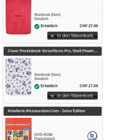
Nonbook (Non)
Deutsch
CHF 27.00
Erhältlich
In den Warenkorb
Cover Pocketbook Verse/Verse Pro, Shell Flowers
Nonbook (Non)
Deutsch
CHF 27.00
Erhältlich
In den Warenkorb
Hotellerie-Restauration.Com - 2eme Edition
DVD-ROM
Französisch