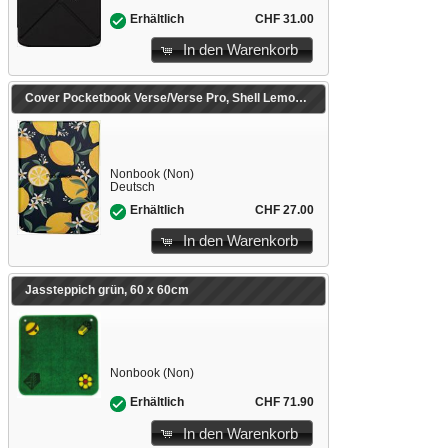
CHF 31.00
Erhältlich
In den Warenkorb
Cover Pocketbook Verse/Verse Pro, Shell Lemon Print
Nonbook (Non)
Deutsch
CHF 27.00
Erhältlich
In den Warenkorb
Jassteppich grün, 60 x 60cm
Nonbook (Non)
CHF 71.90
Erhältlich
In den Warenkorb