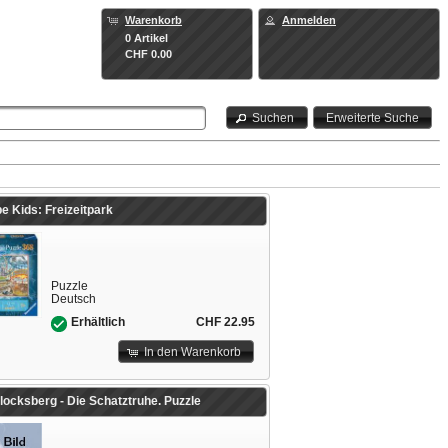
Warenkorb
Anmelden
0 Artikel
CHF 0.00
Suchen
Erweiterte Suche
e Kids: Freizeitpark
Puzzle
Deutsch
CHF 22.95
Erhältlich
In den Warenkorb
locksberg - Die Schatztruhe. Puzzle