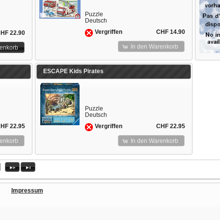
Puzzle
Deutsch
CHF 14.90
Vergriffen
HF 22.90
In den Warenkorb
renkorb
ESCAPE Kids Pirates
Puzzle
Deutsch
HF 22.95
CHF 22.95
Vergriffen
renkorb
In den Warenkorb
Impressum