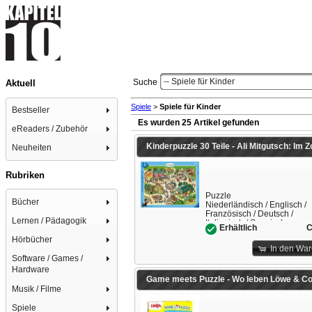
-- Spiele für Kinder
Suche
Aktuell
Spiele
>
Spiele für Kinder
Bestseller
Es wurden 25 Artikel gefunden
eReaders / Zubehör
Kinderpuzzle 30 Teile - Ali Mitgutsch: Im Z
Neuheiten
Rubriken
Puzzle
Bücher
Niederländisch / Englisch /
Französisch / Deutsch /
Lernen / Pädagogik
Italienisch / Spanisch
C
Erhältlich
Hörbücher
In den Wa
Software / Games /
Hardware
Game meets Puzzle - Wo leben Löwe & Co
Musik / Filme
Spiele