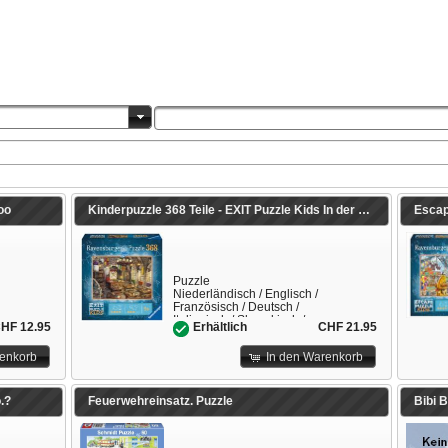
oo
Kinderpuzzle 368 Teile - EXIT Puzzle Kids In der Zauberschule
Escap
Puzzle
Niederländisch / Englisch /
Französisch / Deutsch /
Italienisch / Slowakisch /
HF 12.95
CHF 21.95
Erhältlich
Spanisch
renkorb
In den Warenkorb
.?
Feuerwehreinsatz. Puzzle
Bibi B