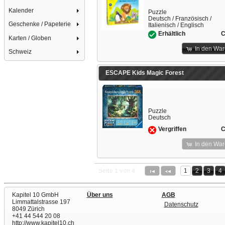
Kalender
Puzzle
Deutsch / Französisch /
Geschenke / Papeterie
Italienisch / Englisch
C
Erhältlich
Karten / Globen
In den Wa
Schweiz
ESCAPE Kids Magic Forest
Puzzle
Deutsch
C
Vergriffen
In den Wa
Seite 1 von 4
1
2
3
4
Kapitel 10 GmbH
Über uns
AGB
Limmattalstrasse 197
Datenschutz
8049 Zürich
+41 44 544 20 08
http://www.kapitel10.ch