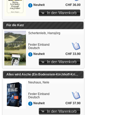
CHF 36.00
Neuheit
In den Warenkorb
Für die Katz
Schertenleib, Hansjörg
Fester Einband
Deutsch
CHF 33.90
Neuheit
In den Warenkorb
Alles wird Asche (Ein Bodenstein-Kirchhoff-Krimi 12)
Neuhaus, Nele
Fester Einband
Deutsch
CHF 37.90
Neuheit
In den Warenkorb