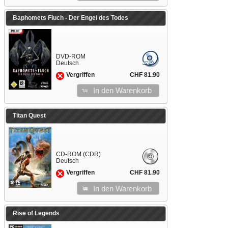
Baphomets Fluch - Der Engel des Todes
DVD-ROM
Deutsch
CHF 81.90
Vergriffen
In den Warenkorb
Titan Quest
CD-ROM (CDR)
Deutsch
CHF 81.90
Vergriffen
In den Warenkorb
Rise of Legends