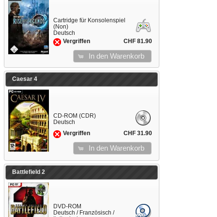
Cartridge für Konsolenspiel
(Non)
Deutsch
CHF 81.90
Vergriffen
In den Warenkorb
Caesar 4
CD-ROM (CDR)
Deutsch
CHF 31.90
Vergriffen
In den Warenkorb
Battlefield 2
DVD-ROM
Deutsch / Französisch /