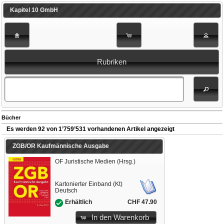
Kapitel 10 GmbH
Rubriken
Bücher
Es werden 92 von 1’759’531 vorhandenen Artikel angezeigt
ZGB/OR Kaufmännische Ausgabe
OF Juristische Medien (Hrsg.)
Kartonierter Einband (Kt)
Deutsch
CHF 47.90
Erhältlich
In den Warenkorb