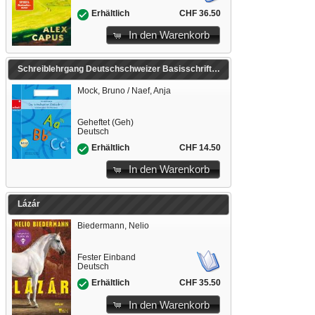
CHF 36.50
Erhältlich
In den Warenkorb
Schreiblehrgang Deutschschweizer Basisschrift
Mock, Bruno / Naef, Anja
Geheftet (Geh)
Deutsch
CHF 14.50
Erhältlich
In den Warenkorb
Lázár
Biedermann, Nelio
Fester Einband
Deutsch
CHF 35.50
Erhältlich
In den Warenkorb