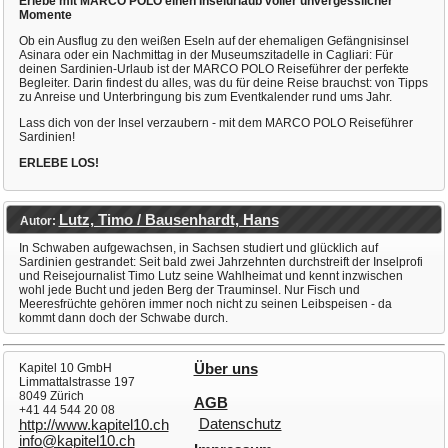
Erlebe mit MARCO POLO einen Inselurlaub voller unvergesslicher
Momente
Ob ein Ausflug zu den weißen Eseln auf der ehemaligen Gefängnisinsel
Asinara oder ein Nachmittag in der Museumszitadelle in Cagliari: Für
deinen Sardinien-Urlaub ist der MARCO POLO Reiseführer der perfekte
Begleiter. Darin findest du alles, was du für deine Reise brauchst: von Tipps
zu Anreise und Unterbringung bis zum Eventkalender rund ums Jahr.
Lass dich von der Insel verzaubern - mit dem MARCO POLO Reiseführer
Sardinien!
ERLEBE LOS!
Lutz, Timo / Bausenhardt, Hans
Autor:
In Schwaben aufgewachsen, in Sachsen studiert und glücklich auf
Sardinien gestrandet: Seit bald zwei Jahrzehnten durchstreift der Inselprofi
und Reisejournalist Timo Lutz seine Wahlheimat und kennt inzwischen
wohl jede Bucht und jeden Berg der Trauminsel. Nur Fisch und
Meeresfrüchte gehören immer noch nicht zu seinen Leibspeisen - da
kommt dann doch der Schwabe durch.
Kapitel 10 GmbH
Über uns
Limmattalstrasse 197
8049 Zürich
AGB
+41 44 544 20 08
Datenschutz
http://www.kapitel10.ch
info@kapitel10.ch