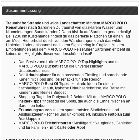
Zusammenfassung
Traumhafte Strände und wilde Landschaften: Mit dem MARCO POLO
Reiseführer nach Sardinien
Du träumst von glasklarem Wasser und
kilometerlangen Sandstränden? Dann bist du auf Sardinien genau richtig!
Bei 1230 km Küstenlänge findest du das perfekte Plätzchen für einen Tag
am Meer. Hier erholst du ich von den Wanderungen durch das wilde
Hinterland oder entspannst nach dem Sightseeing in Cagliari. Mit den
Empfehlungen aus dem MARCO POLO Reiseführer Sardinien entgeht dir
keines der Highlights dieser wunderschönen Insel!
Das Beste zuerst: die MARCO POLO
Top-Highlights
und die
MARCO POLO
Bucketlist
für die unvergesslichen
Urlaubserlebnisse
Der
Urlaubsplaner
für den passenden Einstieg und sprechende
Karten mit Tipps und Reisehacks für jede Region
MARCO POLO
Best Of Tipps
: konkrete Ideen für einen
nachhaltigen Urlaub, typische Urlaubserlebnisse, die Reise mit
Kindern und kleines Budget
Shopping-Tag oder Partynacht? Beides! Mit den MARCO POLO
Insider-Tipps
findest du die Spots, die auch die Einheimischen an
Sardinien lieben
Erkundungstouren
zu den spannendsten Stadtvierteln und
Ausflugszielen - schnell und unkompliziert, inklusive
Faltplan zum
Ausklappen
MARCO POLO
Erlebnistouren
: Ausflüge für Neugierige, Genießer
und für Familien -
mit Karte oder App!