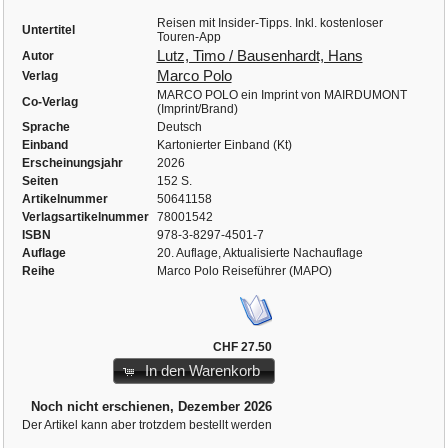
Reisen mit Insider-Tipps. Inkl. kostenloser
Untertitel
Touren-App
Lutz, Timo / Bausenhardt, Hans
Autor
Marco Polo
Verlag
MARCO POLO ein Imprint von MAIRDUMONT
Co-Verlag
(Imprint/Brand)
Sprache
Deutsch
Einband
Kartonierter Einband (Kt)
Erscheinungsjahr
2026
Seiten
152 S.
Artikelnummer
50641158
Verlagsartikelnummer
78001542
ISBN
978-3-8297-4501-7
Auflage
20. Auflage, Aktualisierte Nachauflage
Reihe
Marco Polo Reiseführer (MAPO)
CHF 27.50
In den Warenkorb
Noch nicht erschienen, Dezember 2026
Der Artikel kann aber trotzdem bestellt werden