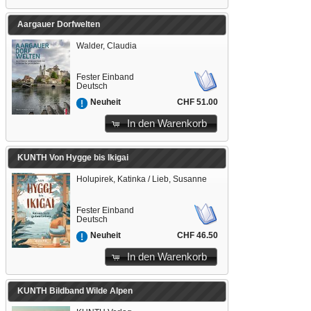
Aargauer Dorfwelten
Walder, Claudia
Fester Einband
Deutsch
CHF 51.00
Neuheit
In den Warenkorb
KUNTH Von Hygge bis Ikigai
Holupirek, Katinka / Lieb, Susanne
Fester Einband
Deutsch
CHF 46.50
Neuheit
In den Warenkorb
KUNTH Bildband Wilde Alpen