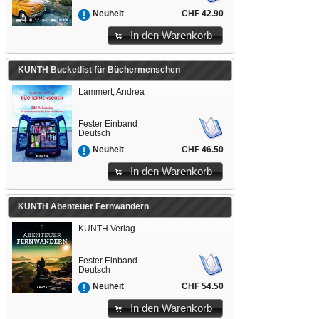
CHF 42.90
Neuheit
In den Warenkorb
KUNTH Bucketlist für Büchermenschen
Lammert, Andrea
Fester Einband
Deutsch
CHF 46.50
Neuheit
In den Warenkorb
KUNTH Abenteuer Fernwandern
KUNTH Verlag
Fester Einband
Deutsch
CHF 54.50
Neuheit
In den Warenkorb