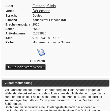
Götschi, Silvia
Autor
Dörlemann
Verlag
Sprache
Deutsch
Einband
Kartonierter Einband (Kt)
Erscheinungsjahr
2026
Seiten
256 S.
Artikelnummer
51733886
ISBN
978-3-03820-168-7
Reihe
Mörderische Tour de Suisse
CHF 26.90
In den Warenkorb
Zusammenfassung
Vor Jahrzehnten hat Hannes Brandenberg das Hotel Amadeo gegen alle
Widerstände gekauft und vor dem Abriss bewahrt. Mitte der achtziger Jahre
kann er endlich die Früchte seiner Arbeit genießen, das Amadeo lockt mit
seiner Lage oberhalb von Schwyz und seinem Luxus die Reichen und
Schönen an.
Doch dann verschwindet eine Hotelangestellte nach der anderen auf
mysteriöse Weise, ausgerechnet in der Hochsaison. Die Polizei ermittelt