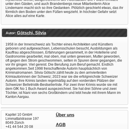
unter den Gästen, und auch Brandenbergs neue Mitarbeiterin Alice
Lindemann macht sich so ihre Gedanken. Plötzlich geschieht etwas, das ihr
förmlich den Boden unter den Füßen wegzieht. In höchster Gefahr setzt
Alice alles auf eine Karte.
Götschi, Silvia
Autor:
1958 in der Innerschweiz als Tochter eines Architekten und Künstlers
geboren und aufgewachsen, Lebensschulen besucht, Ausbildungen als
Kauffrau abgeschlossen, Erfahrungen gesammelt, in der Hotellerie und
Gastronomie gearbeitet, mal oben, mal unten gewesen, Mutter geworden,
oft gegen den Strom geschwommen, selten in Spuren derer gegangen, die
vor ihr gingen. Viel gereist. Die Berufung zum Beruf gemacht. Endlich
angekommen.Seit 1998 freischaffende Autorin hauptsächlich von
Kriminalromanen. Silvia Götschi zählt heute zu den arriviertesten
Krimiautorinnen der Schweiz; 2023 war sie die erfolgreichste Schweizer
Autorin. Ihre Krimis landen regelmäßig auf den vordersten Plätzen der
Schweizer Belletristik-Bestsellerliste. Für zwei ihrer Krimis wurde sie mit
dem GfK No 1 Buch Award ausgezeichnet. Sie hat drei Söhne und zwei
Töchter, ist Nani von sechs Großkindern und lebt heute mit ihrem Mann im
Kanton Aargau.
Kapitel 10 GmbH
Über uns
Limmattalstrasse 197
8049 Zürich
AGB
+41 44 544 20 08