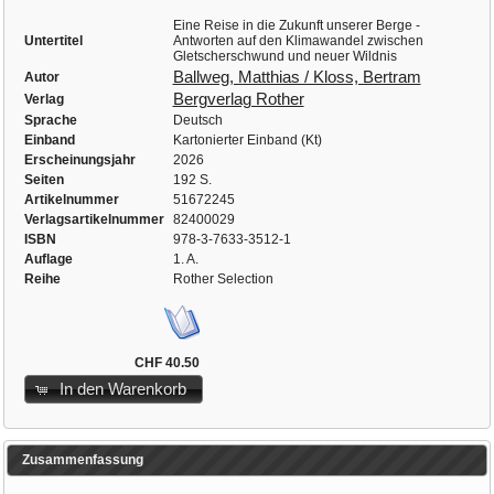
Eine Reise in die Zukunft unserer Berge -
Untertitel
Antworten auf den Klimawandel zwischen
Gletscherschwund und neuer Wildnis
Ballweg, Matthias / Kloss, Bertram
Autor
Bergverlag Rother
Verlag
Sprache
Deutsch
Einband
Kartonierter Einband (Kt)
Erscheinungsjahr
2026
Seiten
192 S.
Artikelnummer
51672245
Verlagsartikelnummer
82400029
ISBN
978-3-7633-3512-1
Auflage
1. A.
Reihe
Rother Selection
CHF 40.50
In den Warenkorb
Zusammenfassung