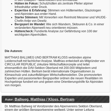
Hütten im Fokus:
Schutzhütten als zentrale Pfeiler alpiner
Infrastruktur unter Druck.
Expertise & Erfahrung:
Stimmen von Hüttenwirten, Glaziologen
und Alpinisten aus erster Hand.
Starke Stimmen:
Mit Vorworten von Reinhold Messner und VAUDE-
Chefin Antje von Dewitz.
Bergsport im Wandel:
Wie sich Wandern, Skitouren & Co. in einer
veränderten Alpenwelt neu orientieren müssen.
Hüttencheck:
Fundierte Analyse zur Gefährdung von 100 der
wichtigsten Alpenhütten.
Die Autoren:
MATTHIAS BALLWEG UND BERTRAM KLOSS verbinden alpine
Leidenschaft mit fachlicher Analyse. Matthias entwickelt als Mitgründer von
CIRCULAR REPUBLIC zirkuläre Wirtschaftskonzepte und leitet
ehrenamtlich die DAV-Sektion Oberland mit 200.000 Mitgliedern und
zahlreichen Hütten. Bertram berät internationale Organisationen zu
Klimaschutz und zukunftsfähigen Wirtschaftsmodellen. Die promovierten
Experten und passionierten Bergsportler ordnen die neuen Realitäten im
Hochgebirge fundiert ein und geben eine Orientierungshilfe für Alpinisten
von morgen.
Ballweg, Matthias / Kloss, Bertram
Autor:
Dr. Matthias Ballweg ist Vorsitzender des Alpenvereins Sektion Oberland,
einem der größten Bergsportvereine weltweit. Unter seiner Leitung