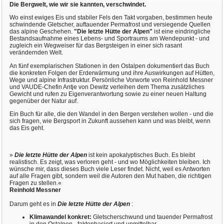
Die Bergwelt, wie wir sie kannten, verschwindet.
Wo einst ewiges Eis und stabiler Fels den Takt vorgaben, bestimmen heute
schwindende Gletscher, auftauender Permafrost und versiegende Quellen
das alpine Geschehen.
"Die letzte Hütte der Alpen"
ist eine eindringliche
Bestandsaufnahme eines Lebens- und Sportraums am Wendepunkt - und
zugleich ein Wegweiser für das Bergsteigen in einer sich rasant
verändernden Welt.
An fünf exemplarischen Stationen in den Ostalpen dokumentiert das Buch
die konkreten Folgen der Erderwärmung und ihre Auswirkungen auf Hütten,
Wege und alpine Infrastruktur. Persönliche Vorworte von Reinhold Messner
und VAUDE-Chefin Antje von Dewitz verleihen dem Thema zusätzliches
Gewicht und rufen zu Eigenverantwortung sowie zu einer neuen Haltung
gegenüber der Natur auf.
Ein Buch für alle, die den Wandel in den Bergen verstehen wollen - und die
sich fragen, wie Bergsport in Zukunft aussehen kann und was bleibt, wenn
das Eis geht.
»
Die letzte Hütte der Alpen
ist kein apokalyptisches Buch. Es bleibt
realistisch. Es zeigt, was verloren geht - und wo Möglichkeiten bleiben. Ich
wünsche mir, dass dieses Buch viele Leser findet. Nicht, weil es Antworten
auf alle Fragen gibt, sondern weil die Autoren den Mut haben, die richtigen
Fragen zu stellen.«
Reinhold Messner
Darum geht es in
Die letzte Hütte der Alpen
:
Klimawandel konkret:
Gletscherschwund und tauender Permafrost
in den Ostalpen - faktenbasiert und unmittelbar.