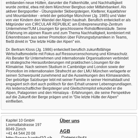
entstanden neue Hütten, darunter die Falkenhütte, und Nachhaltigkeit
wurde zentral, etwa mit dem Münchner Bergbus oder Mitfahrbankerl. Als
aktiver Bergsportler - Übungsleiter Skibergsteigen, Kletterer, Kajakfahrer
und Mountainbiker - erlebt der gebürtige Münchner (Jg. 1985) und Vater
von vier Kindern den Wandel der Alpen hautnah. Beruflich entwickelt er als
Mitgründer von CIRCULAR REPUBLIC am Entrepreneurship-Zentrum
UnternehmerTUM Lösungen für geschlossene Rohstoffkreisläufe. Seine
Erfahrung im alpinen Raum und zum Thema Nachhaltigkeit, kombiniert mit
Erkenntnissen aus seiner Promotion über Führungsdynamiken in Teams,
fließt direkt in "Die letzte Hütte der Alpen" ein.
Dr. Bertram Kloss (Jg. 1986) entwickelt beruflich zukunftsfähige
Wirtschaftsmodelle mit Fokus auf Ressourcenschonung und Klimaschutz.
Als Berater für Unternehmen und internationale Organisationen verbindet
er strategische Herausforderungen mit praktischen Lösungen für die
Klimakrise. Nach seinem Studium in Cambridge und London sowie der
Promotion im internationalen Strafrecht an der LMU München verlagerte er
seinen Schwerpunkt zunehmend auf die Auswirkungen des Klimawandels.
Der gebürtige Salzburger lebt mit seiner Familie in seiner Heimatstadt und
engagiert sich dort auch politisch für den Erhalt unserer Lebensgrundlagen.
Als leidenschaftlicher Bergsteiger und Gleitschirmpilot erkundet er die
Alpen, Patagonien und den Himalaya - Erfahrungen, die seine Perspektive
auf die Zukunft der Berge prägen und in "Die letzte Hütte der Alpen"
einfließen.
Kapitel 10 GmbH
Über uns
Limmattalstrasse 197
8049 Zürich
AGB
+41 44 544 20 08
Datenschutz