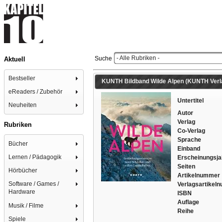
- Alle Rubriken -
Suche
Aktuell
Bestseller
KUNTH Bildband Wilde Alpen (KUNTH Verl
eReaders / Zubehör
Untertitel
Neuheiten
Autor
Verlag
Rubriken
Co-Verlag
Sprache
Bücher
Einband
Lernen / Pädagogik
Erscheinungsja
Seiten
Hörbücher
Artikelnummer
Software / Games /
Verlagsartikel
Hardware
ISBN
Auflage
Musik / Filme
Reihe
Spiele