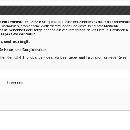
nd
ein Lebensraum
,
eine Kraftquelle
und eine der
eindrucksvollsten Landschaft
ille Hochalmen, dramatische Wetterstimmungen und lichtdurchflutete Momente.
sche Schönheit der Berge
ebenso ein wie ihre feinen, stillen Details. Entstanden is
Respekt vor der Natur
.
schend ursprünglich
für Natur- und Bergliebhaber
chen der KUNTH Bildbände - ideal als Ideengeber und Inspiration für neue Reisen
Impressum