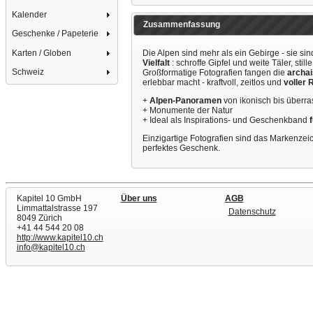
Kalender
Zusammenfassung
Geschenke / Papeterie
Karten / Globen
Die Alpen sind mehr als ein Gebirge - sie si
Vielfalt
: schroffe Gipfel und weite Täler, st
Schweiz
Großformatige Fotografien fangen die
archai
erlebbar macht - kraftvoll, zeitlos und
voller 
+
Alpen-Panoramen
von ikonisch bis überra
+ Monumente der Natur
+ Ideal als Inspirations- und Geschenkband
Einzigartige Fotografien sind das Markenzei
perfektes Geschenk.
Kapitel 10 GmbH
Über uns
AGB
Limmattalstrasse 197
Datenschutz
8049 Zürich
+41 44 544 20 08
http://www.kapitel10.ch
info@kapitel10.ch