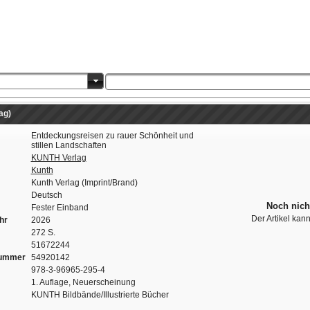
ag)
Entdeckungsreisen zu rauer Schönheit und
stillen Landschaften
KUNTH Verlag
Kunth
Kunth Verlag (Imprint/Brand)
Deutsch
Noch nich
Fester Einband
Der Artikel kan
hr
2026
272 S.
51672244
nummer
54920142
978-3-96965-295-4
1. Auflage, Neuerscheinung
KUNTH Bildbände/Illustrierte Bücher