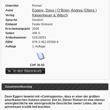
Untertitel
Roman
Eggers, Dave / O'Brien, Andrea (Übers.)
Autor
Kiepenheuer & Witsch
Verlag
Sprache
Deutsch
Einband
Fester Einband
Erscheinungsjahr
2026
Seiten
496 S.
Artikelnummer
51619053
ISBN
978-3-462-05568-9
Auflage
1. Auflage
CHF 36.50
In den Warenkorb
Zusammenfassung
Dave Eggers beweist mit »Contrapposto«, dass er einer der größten
amerikanischen Autoren unserer Zeit ist. Dieser Roman ist eine ebenso
unvergleichliche wie unvergessliche Geschichte zweier Leben, die nur
gemeinsam erzählt hell leuchten.