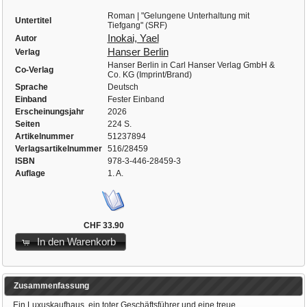
Roman | "Gelungene Unterhaltung mit
Untertitel
Tiefgang" (SRF)
Inokai, Yael
Autor
Hanser Berlin
Verlag
Hanser Berlin in Carl Hanser Verlag GmbH &
Co-Verlag
Co. KG (Imprint/Brand)
Sprache
Deutsch
Einband
Fester Einband
Erscheinungsjahr
2026
Seiten
224 S.
Artikelnummer
51237894
Verlagsartikelnummer
516/28459
ISBN
978-3-446-28459-3
Auflage
1. A.
CHF 33.90
In den Warenkorb
Zusammenfassung
Ein Luxuskaufhaus, ein toter Geschäftsführer und eine treue