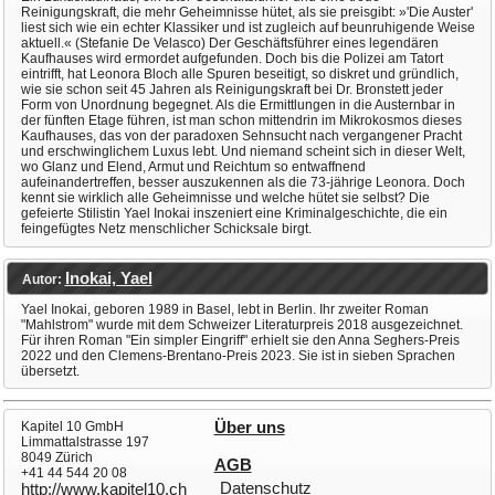
Reinigungskraft, die mehr Geheimnisse hütet, als sie preisgibt: »'Die Auster'
liest sich wie ein echter Klassiker und ist zugleich auf beunruhigende Weise
aktuell.« (Stefanie De Velasco) Der Geschäftsführer eines legendären
Kaufhauses wird ermordet aufgefunden. Doch bis die Polizei am Tatort
eintrifft, hat Leonora Bloch alle Spuren beseitigt, so diskret und gründlich,
wie sie schon seit 45 Jahren als Reinigungskraft bei Dr. Bronstett jeder
Form von Unordnung begegnet. Als die Ermittlungen in die Austernbar in
der fünften Etage führen, ist man schon mittendrin im Mikrokosmos dieses
Kaufhauses, das von der paradoxen Sehnsucht nach vergangener Pracht
und erschwinglichem Luxus lebt. Und niemand scheint sich in dieser Welt,
wo Glanz und Elend, Armut und Reichtum so entwaffnend
aufeinandertreffen, besser auszukennen als die 73-jährige Leonora. Doch
kennt sie wirklich alle Geheimnisse und welche hütet sie selbst? Die
gefeierte Stilistin Yael Inokai inszeniert eine Kriminalgeschichte, die ein
feingefügtes Netz menschlicher Schicksale birgt.
Inokai, Yael
Autor:
Yael Inokai, geboren 1989 in Basel, lebt in Berlin. Ihr zweiter Roman
"Mahlstrom" wurde mit dem Schweizer Literaturpreis 2018 ausgezeichnet.
Für ihren Roman "Ein simpler Eingriff" erhielt sie den Anna Seghers-Preis
2022 und den Clemens-Brentano-Preis 2023. Sie ist in sieben Sprachen
übersetzt.
Kapitel 10 GmbH
Über uns
Limmattalstrasse 197
8049 Zürich
AGB
+41 44 544 20 08
Datenschutz
http://www.kapitel10.ch