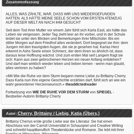
Zusammenfassung
ALLES, WAS ZÄHLTE, WAR, DASS WIR UNS WIEDERGEFUNDEN
HATTEN. ALS HÄTTE MEINE SEELE SCHON VOM ERSTEN ATEMZUG
AUF DIESER WELT AN NACH IHM GESUCHT
Seit dem Tod ihrer Mutter vor einem Jahr fühlt sich Karla East, als hätte das
Leben sie vergessen. Jeder Tag zieht leer an ihr vorbei, und in der Schule
leidet sie unter den Blicken und Bemerkungen ihrer Mitschüler. Bis ein
stiller Morgen auf dem Friedhof alles verändert. Dort begegnet sie ihm: dem
Jungen mit den traurigsten Augen, die sie je gesehen hat. Karlas Herz
erkennt in Ashs Seele einen Schmerz, der dem ihren so ähnlich ist, dass
daraus leise Hoffnung wächst. Und zum ersten Mal seit Langem fragt sie
sich: Kann aus zwei gebrochenen Herzen ein neuer Anfang entstehen?
Und darf man wirklich wieder leben und lieben lernen - wenn man glaubt,
alles verloren zu haben?
»Mit Wie die Ruhe vor dem Sturm begann meine Liebe zu Brittainy Cherry.
Dass Karla nun ihre eigene Geschichte erzählen darf, fühlt sich an wie ein
wahr gewordener Herzenswunsch.«
theaddictedreader
Fortsetzung von
WIE DIE RUHE VOR DEM STURM
von
SPIEGEL
-
Bestseller-Autorin Brittainy Cherry
Cherry, Brittainy / Liebig, Katia (Übers.)
Autor:
Brittainy Cherrys erste große Liebe war die Literatur. Sie hat einen
Abschluss von der Carroll Universität in Schauspiel und Creative Writing
und schreibt hauptberuflich Theaterstücke und Romane. Sie lebt mit ihrer