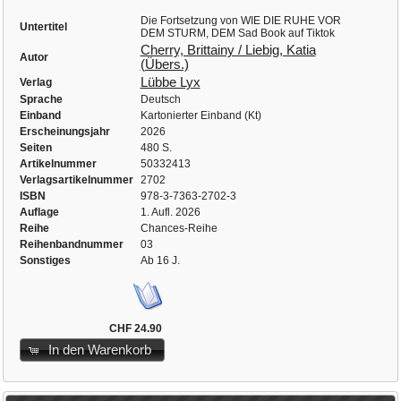
Die Fortsetzung von WIE DIE RUHE VOR
Untertitel
DEM STURM, DEM Sad Book auf Tiktok
Cherry, Brittainy / Liebig, Katia
Autor
(Übers.)
Lübbe Lyx
Verlag
Sprache
Deutsch
Einband
Kartonierter Einband (Kt)
Erscheinungsjahr
2026
Seiten
480 S.
Artikelnummer
50332413
Verlagsartikelnummer
2702
ISBN
978-3-7363-2702-3
Auflage
1. Aufl. 2026
Reihe
Chances-Reihe
Reihenbandnummer
03
Sonstiges
Ab 16 J.
CHF 24.90
In den Warenkorb