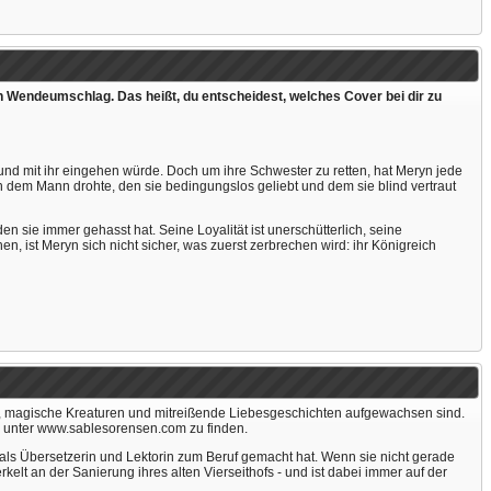
Wendeumschlag. Das heißt, du entscheidest, welches Cover bei dir zu
nd mit ihr eingehen würde. Doch um ihre Schwester zu retten, hat Meryn jede
on dem Mann drohte, den sie bedingungslos geliebt und dem sie blind vertraut
en sie immer gehasst hat. Seine Loyalität ist unerschütterlich, seine
 ist Meryn sich nicht sicher, was zuerst zerbrechen wird: ihr Königreich
er, magische Kreaturen und mitreißende Liebesgeschichten aufgewachsen sind.
d unter www.sablesorensen.com zu finden.
e als Übersetzerin und Lektorin zum Beruf gemacht hat. Wenn sie nicht gerade
elt an der Sanierung ihres alten Vierseithofs - und ist dabei immer auf der