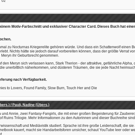
02
em Motiv-Farbschnitt und exklusiver Character Card. Dieses Buch hat einen 
rochen.
nmal zu Nocturnas Kriegerelite gehören würde. Und dass ein Schattenwolf einen Bu
rlebt. Nichts hätte sie jedoch darauf vorbereiten können, dass der größte Verrat v
ie Meryn ihr Geburtsrecht genommen.
 den Meryn sich verlassen kann, Stark Therion - der attraktive, gefährliche Alpha, d
e unerbittlich näherkommen, und düsteren Träumen, die sie jede Nacht heimsuchen,
Lieferung nach Verfügbarkeit.
ies to Lovers, Found Family, Slow Burn, Touch Her and Die
ers.) / Pauli, Nadine (Übers.)
 und Annie, zwei Fantasy-Fangirls, die mit einer großen Begeisterung für Zauber
f Ruins Trilogie. Mehr Informationen zu den Autorinnen und dieser Buchreihe sin
issenschaft und Mediävistik studiert. Sprache ist ihre große Leidenschaft, die si
etbook kauert, macht sie Handarbeitsforen unsicher, schaut YouTube leer oder werk
t.