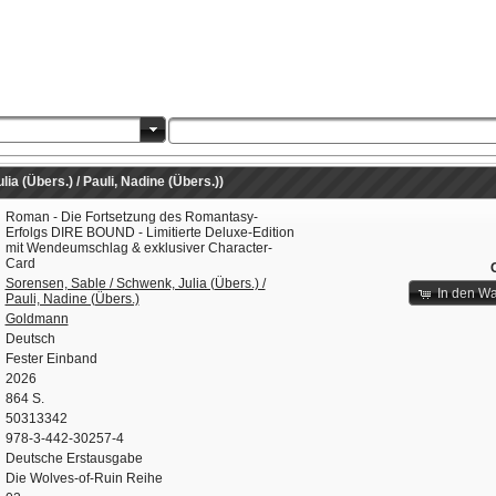
a (Übers.) / Pauli, Nadine (Übers.))
Roman - Die Fortsetzung des Romantasy-
Erfolgs DIRE BOUND - Limitierte Deluxe-Edition
mit Wendeumschlag & exklusiver Character-
Card
Sorensen, Sable / Schwenk, Julia (Übers.) /
In den W
Pauli, Nadine (Übers.)
Goldmann
Deutsch
Fester Einband
2026
864 S.
50313342
978-3-442-30257-4
Deutsche Erstausgabe
Die Wolves-of-Ruin Reihe