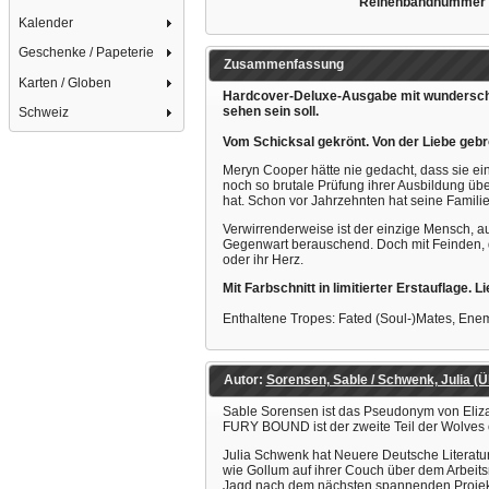
Reihenbandnummer
Kalender
Geschenke / Papeterie
Zusammenfassung
Karten / Globen
Hardcover-Deluxe-Ausgabe mit wunderschön
sehen sein soll.
Schweiz
Vom Schicksal gekrönt. Von der Liebe geb
Meryn Cooper hätte nie gedacht, dass sie ei
noch so brutale Prüfung ihrer Ausbildung übe
hat. Schon vor Jahrzehnten hat seine Famil
Verwirrenderweise ist der einzige Mensch, auf
Gegenwart berauschend. Doch mit Feinden, di
oder ihr Herz.
Mit Farbschnitt in limitierter Erstauflage. 
Enthaltene Tropes: Fated (Soul-)Mates, Enem
Autor:
Sorensen, Sable / Schwenk, Julia (Üb
Sable Sorensen ist das Pseudonym von Eliza
FURY BOUND ist der zweite Teil der Wolves o
Julia Schwenk hat Neuere Deutsche Literaturw
wie Gollum auf ihrer Couch über dem Arbeitsn
Jagd nach dem nächsten spannenden Projek