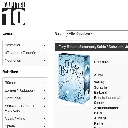
- Alle Rubriken -
Suche
Aktuell
Bestseller
Fury Bound (Sorensen, Sable / Schwenk, Juli
eReaders / Zubehör
Neuheiten
Untertitel
Rubriken
Autor
Verlag
Bücher
Sprache
Lernen / Pädagogik
Einband
Erscheinungsjahr
Hörbücher
Seiten
Software / Games /
Artikelnummer
Hardware
ISBN
Auflage
Musik / Filme
Reihe
Spiele