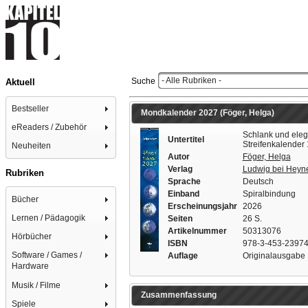
- Alle Rubriken -
Suche
Aktuell
Bestseller
Mondkalender 2027 (Föger, Helga)
eReaders / Zubehör
Schlank und eleg
Untertitel
Streifenkalender 
Neuheiten
Autor
Föger, Helga
Verlag
Ludwig bei Heyn
Rubriken
Sprache
Deutsch
Einband
Spiralbindung
Bücher
Erscheinungsjahr
2026
Lernen / Pädagogik
Seiten
26 S.
Artikelnummer
50313076
Hörbücher
ISBN
978-3-453-23974
Software / Games /
Auflage
Originalausgabe
Hardware
Musik / Filme
Zusammenfassung
Spiele