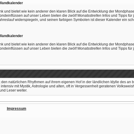
-Wandkalender
ank und bietet wie kein anderer den klaren Blick auf die Entwicklung der Mondp
ndeinflüssen auf unser Leben bieten die zwölf Monatsstreifen Infos und Tipps für
ahreslauf widerspiegeln, und seinen farbigen Symbolen ist dieser Kalender ein s
-Wandkalender
ank und bietet wie kein anderer den klaren Blick auf die Entwicklung der Mondp
ndeinflüssen auf unser Leben bieten die zwölf Monatsstreifen Infos und Tipps für
t den natürlichen Rhythmen auf ihrem eigenen Hof in der ländlichen Idylle des an b
ntensiv mit Mystik, Astrologie und alten, oft in Vergessenheit geratenen Volksweish
und Leser weiter.
Impressum