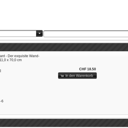
ant - Der exquisite Wand-
11,0 x 70,0 cm
CHF 18.50
e
In den Warenkorb
-6