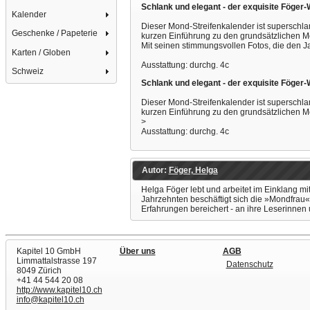
Schlank und elegant - der exquisite Föger
Kalender
Dieser Mond-Streifenkalender ist superschl
Geschenke / Papeterie
kurzen Einführung zu den grundsätzlichen Mo
Mit seinen stimmungsvollen Fotos, die den J
Karten / Globen
Ausstattung: durchg. 4c
Schweiz
Schlank und elegant - der exquisite Föger
Dieser Mond-Streifenkalender ist superschl
kurzen Einführung zu den grundsätzlichen Mo
>
Ausstattung: durchg. 4c
Autor:
Föger, Helga
Helga Föger lebt und arbeitet im Einklang mi
Jahrzehnten beschäftigt sich die »Mondfrau« i
Erfahrungen bereichert - an ihre Leserinnen 
Kapitel 10 GmbH
Über uns
AGB
Limmattalstrasse 197
Datenschutz
8049 Zürich
+41 44 544 20 08
http://www.kapitel10.ch
info@kapitel10.ch