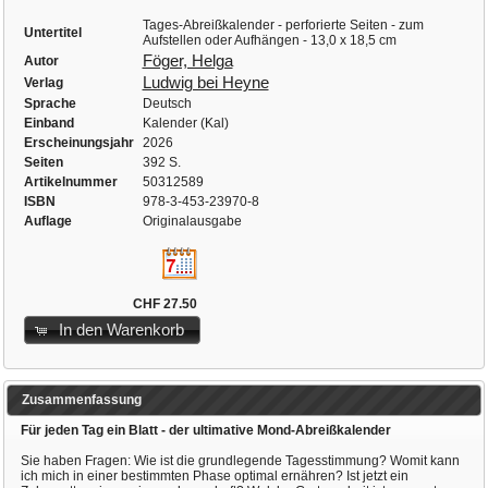
Tages-Abreißkalender - perforierte Seiten - zum
Untertitel
Aufstellen oder Aufhängen - 13,0 x 18,5 cm
Föger, Helga
Autor
Ludwig bei Heyne
Verlag
Sprache
Deutsch
Einband
Kalender (Kal)
Erscheinungsjahr
2026
Seiten
392 S.
Artikelnummer
50312589
ISBN
978-3-453-23970-8
Auflage
Originalausgabe
CHF 27.50
In den Warenkorb
Zusammenfassung
Für jeden Tag ein Blatt - der ultimative Mond-Abreißkalender
Sie haben Fragen: Wie ist die grundlegende Tagesstimmung? Womit kann
ich mich in einer bestimmten Phase optimal ernähren? Ist jetzt ein