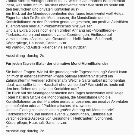
Zahnarzttermin weniger schmerzhaft? Welche Gartenarbeit ist momentan
ideal, was sollte ich im Haushalt eher vermeiden? Wie sieht es heute mit
den beruflichen und privaten Kontakten aus?
Ein Blick auf die Mondgegebenheiten des Tages beantwortet viel! Helga
Föger hat sich für Sie die Mondphasen, die Mondstände und die
Konstellationen zu den Planeten genau angesehen, um positive Aktivitäten
zu empfehlen oder auf Problematisches hinzuweisen.
Und als Extra gibt es noch einen großen Anhang mit »Mondtheorie«:
Tierkreiszeichen und mondrelevante Zuordnungen, Einflüsse auf
verschiedenste Aspekte von Gesundheit, Heilkräutern, Schönheit,
Körperpflege, Haushalt, Garten u.v.m.
Als Wand- und Aufstellkalender vielseitig nutzbar!
Ausstattung: durchg. 2c
Für jeden Tag ein Blatt - der ultimative Mond-Abreißkalender
Sie haben Fragen: Wie ist die grundlegende Tagesstimmung? Womit kann
ich mich in einer bestimmten Phase optimal ernähren? Ist jetzt ein
Zahnarzttermin weniger schmerzhaft? Welche Gartenarbeit ist momentan
ideal, was sollte ich im Haushalt eher vermeiden? Wie sieht es heute mit
den beruflichen und privaten Kontakten aus?
Ein Blick auf die Mondgegebenheiten des Tages beantwortet viel! Helga
Föger hat sich für Sie die Mondphasen, die Mondstände und die
Konstellationen zu den Planeten genau angesehen, um positive Aktivitäten
zu empfehlen oder auf Problematisches hinzuweisen.
Und als Extra gibt es noch einen großen Anhang mit 'Mondtheorie':
Tierkreiszeichen und mondrelevante Zuordnungen, Einflüsse auf
verschiedenste Aspekte von Gesundheit, Heilkräutern, Schönheit,
Körperpflege, Haushalt, Garten u.v.m.
>
Ausstattung: durchg. 2c