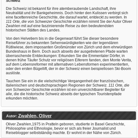
Schweiz
Die Schweiz ist bekannt für ihre atemberaubende Landschaft, ihre
Neutralität und ihr Bankgeheimnis. Doch hinter den Kulissen verbirgt sich
eine facettenreiche Geschichte, die darauf wartet, entdeckt zu werden. In
111 Orte, die von Schweizer Geschichte erzählen
nimmt Sie der Autor Oliver
Zwahlen mit auf eine faszinierende Reise zu den bedeutendsten
historischen Stätten des Landes.
Von den Helvetiern bis in die Gegenwart führt Sie dieser besondere
Reiseführer zu bekannten Sehenswürdigkeiten wie der legendären
Rütliwiese, dem imposanten Großmünster von Zürich und dem ehrwürdigen
Bundeshaus in Bern. Doch auch abseits der ausgetretenen Pfade warten
überraschende Entdeckungen: Erkunden Sie die Emmentaler Dörfer, in
denen frühe Täufer Schutz vor religiösen Eiferern fanden, den Monte Verita,
auf dem Lebensreformer mit alternativen Lebensformen experimentierten,
oder den ersten Bügellift, der in der Schweiz einen beispiellosen Ski-Boom
auslöste.
Tauchen Sie ein in die vielschichtige Vergangenheit der französischen,
italienischen und deutschsprachigen Regionen der Schweiz.
111 Orte, die
von Schweizer Geschichte erzählen
ist ein unverzichtbarer Begleiter für
alle, die die historische Schweiz abseits der typischen Touristenpfade
erkunden möchten.
Zwahlen, Oliver
Autor:
Oliver Zwahlen,1975 in Pratteln geboren, studierte in Basel Geschichte,
Philosophie und Ethnologie, bevor er sich als freier Journalist und
Reiseblogger selbstständig machte. Er wohnt in der Nähe von Zürich.