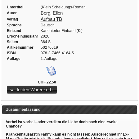
Untertitel
(K)ein Scheidungs-Roman
Berg, Ellen
Autor
Aufbau TB
Verlag
Sprache
Deutsch
Einband
Kartonierter Einband (Kt)
Erscheinungsjahr
2026
Seiten
364 S.
Artikelnummer
50276619
ISBN
978-3-7466-4164-5
Auflage
1. Auflage
CHF 22.50
In den Warenkorb
Zusammenfassung
Vorbei ist vorbei - oder verdient die Liebe doch noch eine zweite
Chance?
Krankenhausärztin Fanny kann es nicht fassen: Ausgerechnet ihr Ex-
Mann Dustin wird in die Notaufnahme eingeliefert. Nun soll sie sein Herz