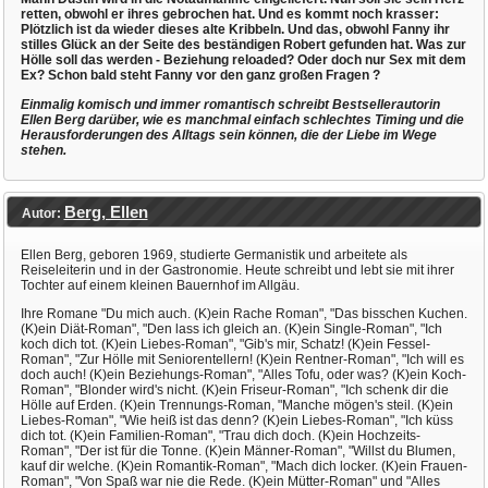
retten, obwohl er ihres gebrochen hat. Und es kommt noch krasser:
Plötzlich ist da wieder dieses alte Kribbeln. Und das, obwohl Fanny ihr
stilles Glück an der Seite des beständigen Robert gefunden hat. Was zur
Hölle soll das werden - Beziehung reloaded? Oder doch nur Sex mit dem
Ex? Schon bald steht Fanny vor den ganz großen Fragen ?
Einmalig komisch und immer romantisch schreibt Bestsellerautorin
Ellen Berg darüber, wie es manchmal einfach schlechtes Timing und die
Herausforderungen des Alltags sein können, die der Liebe im Wege
stehen.
Berg, Ellen
Autor:
Ellen Berg, geboren 1969, studierte Germanistik und arbeitete als
Reiseleiterin und in der Gastronomie. Heute schreibt und lebt sie mit ihrer
Tochter auf einem kleinen Bauernhof im Allgäu.
Ihre Romane "Du mich auch. (K)ein Rache Roman", "Das bisschen Kuchen.
(K)ein Diät-Roman", "Den lass ich gleich an. (K)ein Single-Roman", "Ich
koch dich tot. (K)ein Liebes-Roman", "Gib's mir, Schatz! (K)ein Fessel-
Roman", "Zur Hölle mit Seniorentellern! (K)ein Rentner-Roman", "Ich will es
doch auch! (K)ein Beziehungs-Roman", "Alles Tofu, oder was? (K)ein Koch-
Roman", "Blonder wird's nicht. (K)ein Friseur-Roman", "Ich schenk dir die
Hölle auf Erden. (K)ein Trennungs-Roman, "Manche mögen's steil. (K)ein
Liebes-Roman", "Wie heiß ist das denn? (K)ein Liebes-Roman", "Ich küss
dich tot. (K)ein Familien-Roman", "Trau dich doch. (K)ein Hochzeits-
Roman", "Der ist für die Tonne. (K)ein Männer-Roman", "Willst du Blumen,
kauf dir welche. (K)ein Romantik-Roman", "Mach dich locker. (K)ein Frauen-
Roman", "Von Spaß war nie die Rede. (K)ein Mütter-Roman" und "Alles