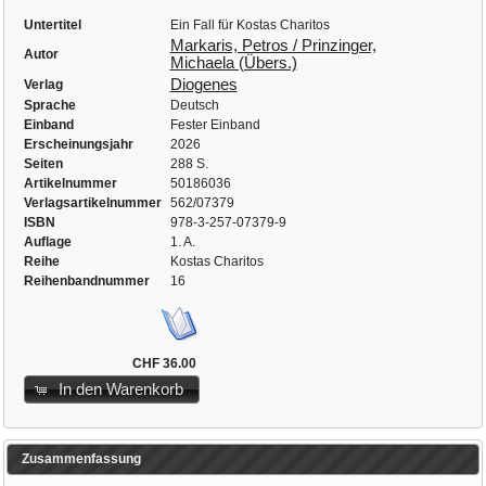
Untertitel
Ein Fall für Kostas Charitos
Markaris, Petros / Prinzinger,
Autor
Michaela (Übers.)
Diogenes
Verlag
Sprache
Deutsch
Einband
Fester Einband
Erscheinungsjahr
2026
Seiten
288 S.
Artikelnummer
50186036
Verlagsartikelnummer
562/07379
ISBN
978-3-257-07379-9
Auflage
1. A.
Reihe
Kostas Charitos
Reihenbandnummer
16
CHF 36.00
In den Warenkorb
Zusammenfassung