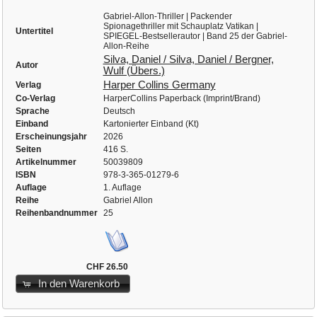
Gabriel-Allon-Thriller | Packender
Spionagethriller mit Schauplatz Vatikan |
Untertitel
SPIEGEL-Bestsellerautor | Band 25 der Gabriel-
Allon-Reihe
Silva, Daniel / Silva, Daniel / Bergner,
Autor
Wulf (Übers.)
Harper Collins Germany
Verlag
Co-Verlag
HarperCollins Paperback (Imprint/Brand)
Sprache
Deutsch
Einband
Kartonierter Einband (Kt)
Erscheinungsjahr
2026
Seiten
416 S.
Artikelnummer
50039809
ISBN
978-3-365-01279-6
Auflage
1. Auflage
Reihe
Gabriel Allon
Reihenbandnummer
25
CHF 26.50
In den Warenkorb