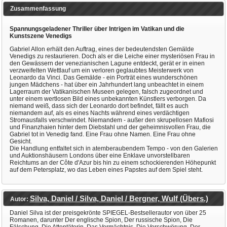
Zusammenfassung
Spannungsgeladener Thriller über Intrigen im Vatikan und die
Kunstszene Venedigs
Gabriel Allon erhält den Auftrag, eines der bedeutendsten Gemälde
Venedigs zu restaurieren. Doch als er die Leiche einer mysteriösen Frau in
den Gewässern der venezianischen Lagune entdeckt, gerät er in einen
verzweifelten Wettlauf um ein verloren geglaubtes Meisterwerk von
Leonardo da Vinci. Das Gemälde - ein Porträt eines wunderschönen
jungen Mädchens - hat über ein Jahrhundert lang unbeachtet in einem
Lagerraum der Vatikanischen Museen gelegen, falsch zugeordnet und
unter einem wertlosen Bild eines unbekannten Künstlers verborgen. Da
niemand weiß, dass sich der Leonardo dort befindet, fällt es auch
niemandem auf, als es eines Nachts während eines verdächtigen
Stromausfalls verschwindet. Niemandem - außer den skrupellosen Mafiosi
und Finanzhaien hinter dem Diebstahl und der geheimnisvollen Frau, die
Gabriel tot in Venedig fand. Eine Frau ohne Namen. Eine Frau ohne
Gesicht.
Die Handlung entfaltet sich in atemberaubendem Tempo - von den Galerien
und Auktionshäusern Londons über eine Enklave unvorstellbaren
Reichtums an der Côte d'Azur bis hin zu einem schockierenden Höhepunkt
auf dem Petersplatz, wo das Leben eines Papstes auf dem Spiel steht.
Silva, Daniel / Silva, Daniel / Bergner, Wulf (Übers.)
Autor:
Daniel Silva ist der preisgekrönte SPIEGEL-Bestsellerautor von über 25
Romanen, darunter Der englische Spion, Der russische Spion, Die