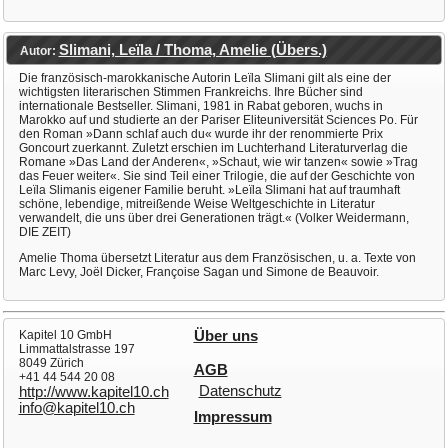
Slimani, Leïla / Thoma, Amelie (Übers.)
Autor:
Die französisch-marokkanische Autorin Leïla Slimani gilt als eine der
wichtigsten literarischen Stimmen Frankreichs. Ihre Bücher sind
internationale Bestseller. Slimani, 1981 in Rabat geboren, wuchs in
Marokko auf und studierte an der Pariser Eliteuniversität Sciences Po. Für
den Roman »Dann schlaf auch du« wurde ihr der renommierte Prix
Goncourt zuerkannt. Zuletzt erschien im Luchterhand Literaturverlag die
Romane »Das Land der Anderen«, »Schaut, wie wir tanzen« sowie »Trag
das Feuer weiter«. Sie sind Teil einer Trilogie, die auf der Geschichte von
Leïla Slimanis eigener Familie beruht. »Leïla Slimani hat auf traumhaft
schöne, lebendige, mitreißende Weise Weltgeschichte in Literatur
verwandelt, die uns über drei Generationen trägt.« (Volker Weidermann,
DIE ZEIT)
Amelie Thoma übersetzt Literatur aus dem Französischen, u. a. Texte von
Marc Levy, Joël Dicker, Françoise Sagan und Simone de Beauvoir.
Kapitel 10 GmbH
Über uns
Limmattalstrasse 197
8049 Zürich
AGB
+41 44 544 20 08
Datenschutz
http://www.kapitel10.ch
info@kapitel10.ch
Impressum