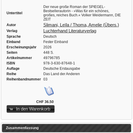
Der neue große Roman der SPIEGEL-
Bestsellerautorin - »Was für ein schönes,
Untertitel
großes, reiches Buch.« Volker Weidermann, DIE
ZEIT
Slimani, Leïla / Thoma, Amelie (Übers.)
Autor
Luchterhand Literaturverlag
Verlag
Sprache
Deutsch
Einband
Fester Einband
Erscheinungsjahr
2026
Seiten
448 S.
Artikelnummer
49796785
ISBN
978-3-630-87648-1
Auflage
Deutsche Erstausgabe
Reihe
Das Land der Anderen
Reihenbandnummer
03
CHF 36.50
In den Warenkorb
Zusammenfassung