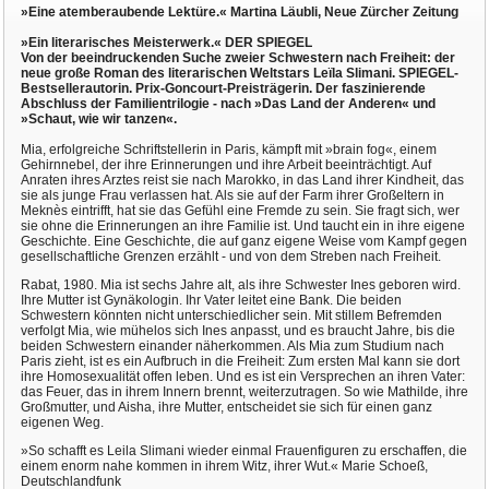
»Eine atemberaubende Lektüre.« Martina Läubli, Neue Zürcher Zeitung
»Ein literarisches Meisterwerk.« DER SPIEGEL
Von der beeindruckenden Suche zweier Schwestern nach Freiheit: der
neue große Roman des literarischen Weltstars Leïla Slimani. SPIEGEL-
Bestsellerautorin. Prix-Goncourt-Preisträgerin. Der faszinierende
Abschluss der Familientrilogie - nach »Das Land der Anderen« und
»Schaut, wie wir tanzen«.
Mia, erfolgreiche Schriftstellerin in Paris, kämpft mit »brain fog«, einem
Gehirnnebel, der ihre Erinnerungen und ihre Arbeit beeinträchtigt. Auf
Anraten ihres Arztes reist sie nach Marokko, in das Land ihrer Kindheit, das
sie als junge Frau verlassen hat. Als sie auf der Farm ihrer Großeltern in
Meknès eintrifft, hat sie das Gefühl eine Fremde zu sein. Sie fragt sich, wer
sie ohne die Erinnerungen an ihre Familie ist. Und taucht ein in ihre eigene
Geschichte. Eine Geschichte, die auf ganz eigene Weise vom Kampf gegen
gesellschaftliche Grenzen erzählt - und von dem Streben nach Freiheit.
Rabat, 1980. Mia ist sechs Jahre alt, als ihre Schwester Ines geboren wird.
Ihre Mutter ist Gynäkologin. Ihr Vater leitet eine Bank. Die beiden
Schwestern könnten nicht unterschiedlicher sein. Mit stillem Befremden
verfolgt Mia, wie mühelos sich Ines anpasst, und es braucht Jahre, bis die
beiden Schwestern einander näherkommen. Als Mia zum Studium nach
Paris zieht, ist es ein Aufbruch in die Freiheit: Zum ersten Mal kann sie dort
ihre Homosexualität offen leben. Und es ist ein Versprechen an ihren Vater:
das Feuer, das in ihrem Innern brennt, weiterzutragen. So wie Mathilde, ihre
Großmutter, und Aisha, ihre Mutter, entscheidet sie sich für einen ganz
eigenen Weg.
»So schafft es Leila Slimani wieder einmal Frauenfiguren zu erschaffen, die
einem enorm nahe kommen in ihrem Witz, ihrer Wut.« Marie Schoeß,
Deutschlandfunk