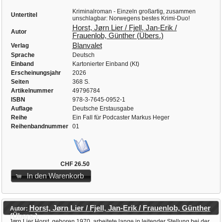
Kriminalroman - Einzeln großartig, zusammen
Untertitel
unschlagbar: Norwegens bestes Krimi-Duo!
Horst, Jørn Lier / Fjell, Jan-Erik /
Autor
Frauenlob, Günther (Übers.)
Blanvalet
Verlag
Sprache
Deutsch
Einband
Kartonierter Einband (Kt)
Erscheinungsjahr
2026
Seiten
368 S.
Artikelnummer
49796784
ISBN
978-3-7645-0952-1
Auflage
Deutsche Erstausgabe
Reihe
Ein Fall für Podcaster Markus Heger
Reihenbandnummer
01
CHF 26.50
In den Warenkorb
Horst, Jørn Lier / Fjell, Jan-Erik / Frauenlob, Günther
Autor:
(Übers.)
Jørn Lier Horst, geboren 1970, arbeitete lange in leitender Stellung bei der