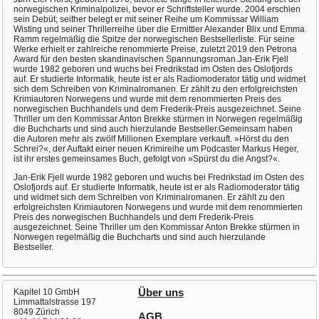
norwegischen Kriminalpolizei, bevor er Schriftsteller wurde. 2004 erschien
sein Debüt; seither belegt er mit seiner Reihe um Kommissar William
Wisting und seiner Thrillerreihe über die Ermittler Alexander Blix und Emma
Ramm regelmäßig die Spitze der norwegischen Bestsellerliste. Für seine
Werke erhielt er zahlreiche renommierte Preise, zuletzt 2019 den Petrona
Award für den besten skandinavischen Spannungsroman.Jan-Erik Fjell
wurde 1982 geboren und wuchs bei Fredrikstad im Osten des Oslofjords
auf. Er studierte Informatik, heute ist er als Radiomoderator tätig und widmet
sich dem Schreiben von Kriminalromanen. Er zählt zu den erfolgreichsten
Krimiautoren Norwegens und wurde mit dem renommierten Preis des
norwegischen Buchhandels und dem Frederik-Preis ausgezeichnet. Seine
Thriller um den Kommissar Anton Brekke stürmen in Norwegen regelmäßig
die Buchcharts und sind auch hierzulande Bestseller.Gemeinsam haben
die Autoren mehr als zwölf Millionen Exemplare verkauft. »Hörst du den
Schrei?«, der Auftakt einer neuen Krimireihe um Podcaster Markus Heger,
ist ihr erstes gemeinsames Buch, gefolgt von »Spürst du die Angst?«.
Jan-Erik Fjell wurde 1982 geboren und wuchs bei Fredrikstad im Osten des
Oslofjords auf. Er studierte Informatik, heute ist er als Radiomoderator tätig
und widmet sich dem Schreiben von Kriminalromanen. Er zählt zu den
erfolgreichsten Krimiautoren Norwegens und wurde mit dem renommierten
Preis des norwegischen Buchhandels und dem Frederik-Preis
ausgezeichnet. Seine Thriller um den Kommissar Anton Brekke stürmen in
Norwegen regelmäßig die Buchcharts und sind auch hierzulande
Bestseller.
Kapitel 10 GmbH
Über uns
Limmattalstrasse 197
8049 Zürich
AGB