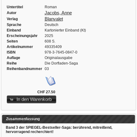
Untertitel
Roman
Jacobs, Anne
Autor
Blanvalet
Verlag
Sprache
Deutsch
Einband
Kartonierter Einband (Kt)
Erscheinungsjahr
2025
Seiten
608 S.
Artikelnummer
49335409
ISBN
978-3-7645-0847-0
Auflage
Originalausgabe
Reihe
Die Dorfladen-Saga
Reihenbandnummer
03
CHF 27.50
In den Warenkorb
Zusammenfassung
Band 3 der SPIEGEL-Bestseller-Saga: berührend, mitreißend,
hervorragend recherchiert!