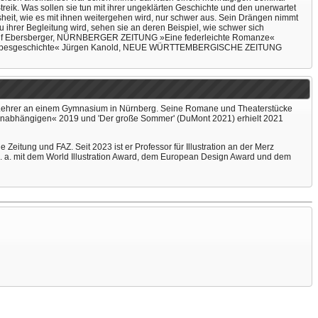
reik. Was sollen sie tun mit ihrer ungeklärten Geschichte und den unerwartet
heit, wie es mit ihnen weitergehen wird, nur schwer aus. Sein Drängen nimmt
 ihrer Begleitung wird, sehen sie an deren Beispiel, wie schwer sich
« Wolf Ebersberger, NÜRNBERGER ZEITUNG »Eine federleichte Romanze«
de Liebesgeschichte« Jürgen Kanold, NEUE WÜRTTEMBERGISCHE ZEITUNG
ls Lehrer an einem Gymnasium in Nürnberg. Seine Romane und Theaterstücke
er Unabhängigen« 2019 und 'Der große Sommer' (DuMont 2021) erhielt 2021
he Zeitung und FAZ. Seit 2023 ist er Professor für Illustration an der Merz
. a. mit dem World Illustration Award, dem European Design Award und dem