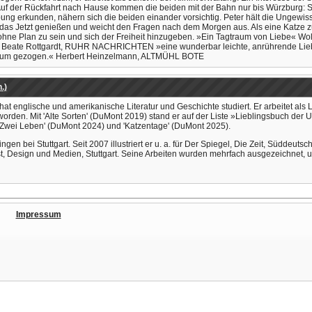
 Auf der Rückfahrt nach Hause kommen die beiden mit der Bahn nur bis Würzburg: St
g erkunden, nähern sich die beiden einander vorsichtig. Peter hält die Ungewiss
ll das Jetzt genießen und weicht den Fragen nach dem Morgen aus. Als eine Katze zu
ohne Plan zu sein und sich der Freiheit hinzugeben. »Ein Tagtraum von Liebe
yer.« Beate Rottgardt, RUHR NACHRICHTEN »eine wunderbar leichte, anrühren
gtraum gezogen.« Herbert Heinzelmann, ALTMÜHL BOTE
.)
 englische und amerikanische Literatur und Geschichte studiert. Er arbeitet a
worden. Mit 'Alte Sorten' (DuMont 2019) stand er auf der Liste »Lieblingsbuch d
'Zwei Leben' (DuMont 2024) und 'Katzentage' (DuMont 2025).
gen bei Stuttgart. Seit 2007 illustriert er u. a. für Der Spiegel, Die Zeit, Süddeutsc
 Design und Medien, Stuttgart. Seine Arbeiten wurden mehrfach ausgezeichnet, u
Impressum