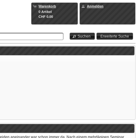
Warenkorb
Anmelden
0 Artikel
CHF 0.00
Suchen
Erweiterte Suche
e der beiden aneinander war schon immer da. Nach einem mehrtägigen Seminar