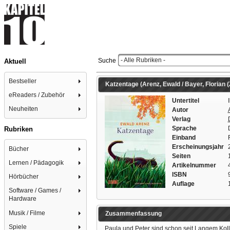
- Alle Rubriken -
Suche
Aktuell
Bestseller
Katzentage (Arenz, Ewald / Bayer, Florian (
eReaders / Zubehör
Untertitel
Neuheiten
Autor
Verlag
Sprache
Rubriken
Einband
Erscheinungsjahr
Bücher
Seiten
Lernen / Pädagogik
Artikelnummer
ISBN
Hörbücher
Auflage
Software / Games /
Hardware
Musik / Filme
Zusammenfassung
Spiele
Paula und Peter sind schon seit Langem Kolle