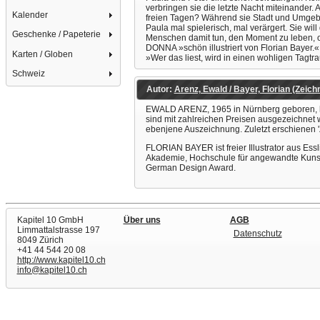
verbringen sie die letzte Nacht miteinander.
Kalender
freien Tagen? Während sie Stadt und Umgebun
Paula mal spielerisch, mal verärgert. Sie wi
Geschenke / Papeterie
Menschen damit tun, den Moment zu leben, 
DONNA »schön illustriert von Florian Ba
Karten / Globen
»Wer das liest, wird in einen wohligen Ta
Schweiz
Autor:
Arenz, Ewald / Bayer, Florian (Zeichn
EWALD ARENZ, 1965 in Nürnberg geboren, hat
sind mit zahlreichen Preisen ausgezeichnet 
ebenjene Auszeichnung. Zuletzt erschienen 
FLORIAN BAYER ist freier Illustrator aus Esslin
Akademie, Hochschule für angewandte Kunst,
German Design Award.
Kapitel 10 GmbH
Über uns
AGB
Limmattalstrasse 197
Datenschutz
8049 Zürich
+41 44 544 20 08
http://www.kapitel10.ch
info@kapitel10.ch