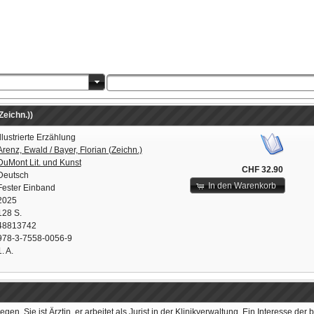
Zeichn.))
Illustrierte Erzählung
Arenz, Ewald / Bayer, Florian (Zeichn.)
DuMont Lit. und Kunst
CHF 32.90
Deutsch
In den Warenkorb
Fester Einband
2025
128 S.
48813742
978-3-7558-0056-9
1. A.
gen. Sie ist Ärztin, er arbeitet als Jurist in der Klinikverwaltung. Ein Interess