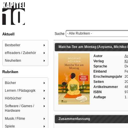
- Alle Rubriken -
Suche
Aktuell
Bestseller
Matcha-Tee am Montag (Aoyama, Michiko / 
eReaders / Zubehör
Autor
Ao
Neuheiten
Verlag
Ki
Sprache
D
Einband
Fe
Rubriken
Erscheinungsjahr
2
Seiten
20
Bücher
Artikelnummer
4
Lernen / Pädagogik
ISBN
9
Auflage
1.
Hörbücher
Software / Games /
Hardware
Musik / Filme
Zusammenfassung
Spiele