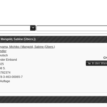
Mangold, Sabine (Übers.))
yama, Michiko / Mangold, Sabine (Übers.)
ndler
eutsch
CH
ster Einband
In den War
025
8 S.
8782374
78-3-463-00065-7
 Auflage