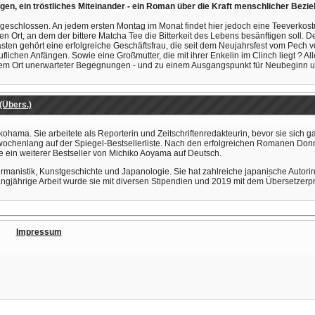
en, ein tröstliches Miteinander - ein Roman über die Kraft menschlicher Bezi
eschlossen. An jedem ersten Montag im Monat findet hier jedoch eine Teeverkostu
Ort, an dem der bittere Matcha Tee die Bitterkeit des Lebens besänftigen soll. Der
sten gehört eine erfolgreiche Geschäftsfrau, die seit dem Neujahrsfest vom Pech v
ruflichen Anfängen. Sowie eine Großmutter, die mit ihrer Enkelin im Clinch liegt ? 
inem Ort unerwarteter Begegnungen - und zu einem Ausgangspunkt für Neubeginn 
(Übers.)
ama. Sie arbeitete als Reporterin und Zeitschriftenredakteurin, bevor sie sich 
nd wochenlang auf der Spiegel-Bestsellerliste. Nach den erfolgreichen Romanen 
 ein weiterer Bestseller von Michiko Aoyama auf Deutsch.
rmanistik, Kunstgeschichte und Japanologie. Sie hat zahlreiche japanische Autor
langjährige Arbeit wurde sie mit diversen Stipendien und 2019 mit dem Übersetzer
Impressum