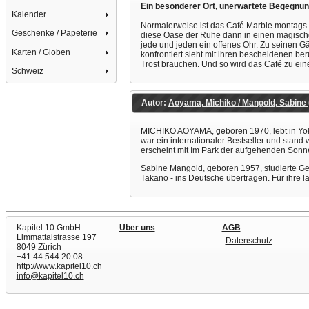
Ein besonderer Ort, unerwartete Begegnung
Kalender
Normalerweise ist das Café Marble montags g
Geschenke / Papeterie
diese Oase der Ruhe dann in einen magischen 
jede und jeden ein offenes Ohr. Zu seinen Gä
Karten / Globen
konfrontiert sieht mit ihren bescheidenen be
Trost brauchen. Und so wird das Café zu e
Schweiz
Autor:
Aoyama, Michiko / Mangold, Sabine 
MICHIKO AOYAMA, geboren 1970, lebt in Yokoh
war ein internationaler Bestseller und sta
erscheint mit Im Park der aufgehenden Sonne
Sabine Mangold, geboren 1957, studierte Ge
Takano - ins Deutsche übertragen. Für ihre 
Kapitel 10 GmbH
Über uns
AGB
Limmattalstrasse 197
Datenschutz
8049 Zürich
+41 44 544 20 08
http://www.kapitel10.ch
info@kapitel10.ch