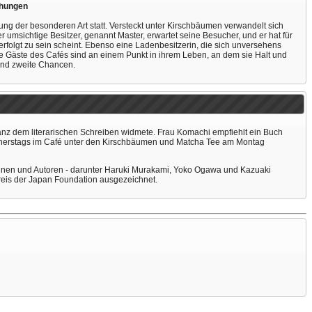
ehungen
ng der besonderen Art statt. Versteckt unter Kirschbäumen verwandelt sich
 umsichtige Besitzer, genannt Master, erwartet seine Besucher, und er hat für
erfolgt zu sein scheint. Ebenso eine Ladenbesitzerin, die sich unversehens
Alle Gäste des Cafés sind an einem Punkt in ihrem Leben, an dem sie Halt und
und zweite Chancen.
ganz dem literarischen Schreiben widmete. Frau Komachi empfiehlt ein Buch
Donnerstags im Café unter den Kirschbäumen und Matcha Tee am Montag
innen und Autoren - darunter Haruki Murakami, Yoko Ogawa und Kazuaki
preis der Japan Foundation ausgezeichnet.