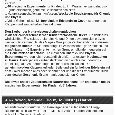
Jahren
¿ 40 magische Experimente für Kinder:
Luft in Wasser verwandeln, Eis-
Tu¿rme erschaffen, geheime Botschaften schicken
¿
Naturwissenschaften zum Anfassen:
Weckt die Begeisterung für Chemie
und Physik
¿
Voller Geheimnisse: Mit
funkelndem Edelstein im Cover
, spannenden
Klappen und zauberhaften Illustrationen
Den Zauber der Naturwissenschaften entdecken
In dieser Zauberschule lernen Kinder fantastische Tricks:
Unsichtbares
wird sichtbar, Flu¿ssiges erstarrt im Nu und Dinge bewegen sich plötzlich
wie von Geisterhand. Ist das Magie? Was junge Zauberlehrlinge in diesem
magischen Buch
zum Staunen bringt, ist Wissenschaft - ganz einfach und
zum Anfassen.
40 Experimente
machen Grundschulkinder neugierig auf
die
Geheimnisse der Natur
. Die einfachen
Chemie- und Physik-
Experimente
werden leicht verständlich erklärt - alles
zum Nachmachen
zu Hause.
Hinter jedem Zauber steckt natürlich auch eine Erklärung -
perfekt fu¿r alle Zauberlehrlinge, die mehr wissen wollen. Die
geheimnisvollen Klappen
auf jeder Seite und ein
funkelnder Edelstein
auf
dem Cover machen alles noch spannender und dieses Experimente-Buch
zum
idealen Geschenk
für alle magiebegeisterten Kinder.
Die etwas andere Zauberschule: Naturwissenschaften entdecken mit 40
magischen Experimenten für Kinder ab 7 Jahren.
Wood, Amanda / Rioux, Jo (Illustr.) / Harrer,
Autor:
Roswitha (Übers.) / DK Verlag - Kids (Hrsg.)
Amanda Wood ist Autorin und Herausgeberin der legendären Ology-
Bücher, die sich weltweit über 19 Mio. Mal verkauft haben. Sie lebt und
schreibt in Surrey in England.