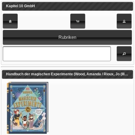
Kapitel 10 GmbH
Rubriken
Handbuch der magischen Experimente (Wood, Amanda / Rioux, Jo (Illustr.) / Harrer, Roswitha (Übers.) / DK Verlag - Kids (Hrsg.))