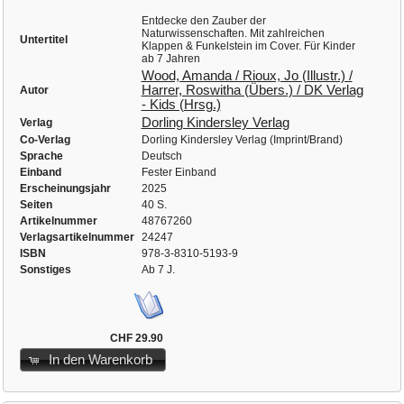
Entdecke den Zauber der
Naturwissenschaften. Mit zahlreichen
Untertitel
Klappen & Funkelstein im Cover. Für Kinder
ab 7 Jahren
Wood, Amanda / Rioux, Jo (Illustr.) /
Harrer, Roswitha (Übers.) / DK Verlag
Autor
- Kids (Hrsg.)
Dorling Kindersley Verlag
Verlag
Co-Verlag
Dorling Kindersley Verlag (Imprint/Brand)
Sprache
Deutsch
Einband
Fester Einband
Erscheinungsjahr
2025
Seiten
40 S.
Artikelnummer
48767260
Verlagsartikelnummer
24247
ISBN
978-3-8310-5193-9
Sonstiges
Ab 7 J.
CHF 29.90
In den Warenkorb