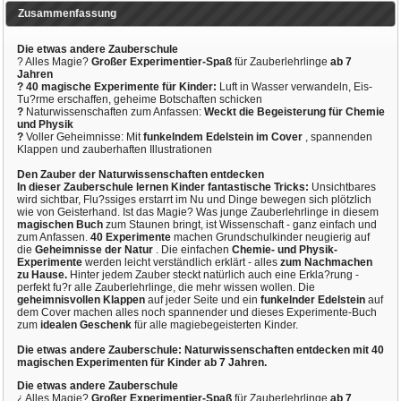
Zusammenfassung
Die etwas andere Zauberschule
? Alles Magie?
Großer Experimentier-Spaß
für Zauberlehrlinge
ab 7
Jahren
? 40 magische Experimente für Kinder:
Luft in Wasser verwandeln, Eis-
Tu?rme erschaffen, geheime Botschaften schicken
?
Naturwissenschaften zum Anfassen:
Weckt die Begeisterung für Chemie
und Physik
?
Voller Geheimnisse: Mit
funkelndem Edelstein im Cover
, spannenden
Klappen und zauberhaften Illustrationen
Den Zauber der Naturwissenschaften entdecken
In dieser Zauberschule lernen Kinder fantastische Tricks:
Unsichtbares
wird sichtbar, Flu?ssiges erstarrt im Nu und Dinge bewegen sich plötzlich
wie von Geisterhand. Ist das Magie? Was junge Zauberlehrlinge in diesem
magischen Buch
zum Staunen bringt, ist Wissenschaft - ganz einfach und
zum Anfassen.
40 Experimente
machen Grundschulkinder neugierig auf
die
Geheimnisse der Natur
. Die einfachen
Chemie- und Physik-
Experimente
werden leicht verständlich erklärt - alles
zum Nachmachen
zu Hause.
Hinter jedem Zauber steckt natürlich auch eine Erkla?rung -
perfekt fu?r alle Zauberlehrlinge, die mehr wissen wollen. Die
geheimnisvollen Klappen
auf jeder Seite und ein
funkelnder Edelstein
auf
dem Cover machen alles noch spannender und dieses Experimente-Buch
zum
idealen Geschenk
für alle magiebegeisterten Kinder.
Die etwas andere Zauberschule: Naturwissenschaften entdecken mit 40
magischen Experimenten für Kinder ab 7 Jahren.
Die etwas andere Zauberschule
¿ Alles Magie?
Großer Experimentier-Spaß
für Zauberlehrlinge
ab 7