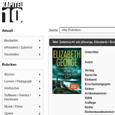
- Alle Rubriken -
Suche
Aktuell
Bestseller
Wer Zwietracht sät (George, Elizabeth / Bre
eReaders / Zubehör
Untertitel
Neuheiten
Autor
Rubriken
Verlag
Bücher
Sprache
Einband
Lernen / Pädagogik
Erscheinungsjahr
Hörbücher
Seiten
Artikelnummer
Software / Games /
ISBN
Hardware
Auflage
Musik / Filme
Reihe
Reihenbandnummer
Spiele