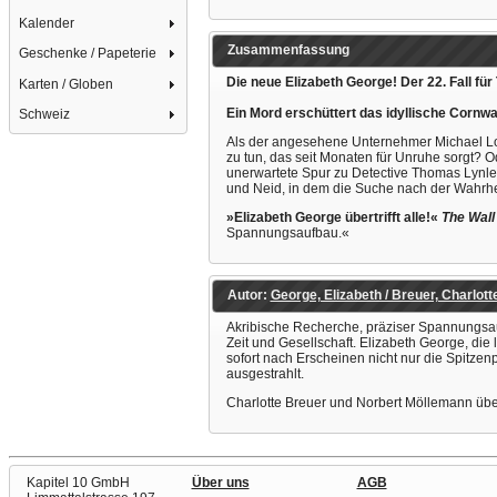
Kalender
Zusammenfassung
Geschenke / Papeterie
Die neue Elizabeth George! Der 22. Fall f
Karten / Globen
Ein Mord erschüttert das idyllische Cornwal
Schweiz
Als der angesehene Unternehmer Michael Lob
zu tun, das seit Monaten für Unruhe sorgt? O
unerwartete Spur zu Detective Thomas Lynley,
und Neid, in dem die Suche nach der Wahrhei
»Elizabeth George übertrifft alle!«
The Wall
Spannungsaufbau.«
Autor:
George, Elizabeth / Breuer, Charlott
Akribische Recherche, präziser Spannungsauf
Zeit und Gesellschaft. Elizabeth George, die 
sofort nach Erscheinen nicht nur die Spitz
ausgestrahlt.
Charlotte Breuer und Norbert Möllemann übe
Kapitel 10 GmbH
Über uns
AGB