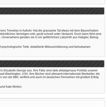
ens Trevellas in Aufruhr. Hat die grausame Tat etwas mit dem Bauvorhaben
trächtliches Vermögen erbt, gerät schnell unter Verdacht. Doch dann führt eine
. Unversehens geraten sie in ein gefährliches Labyrinth aus Habgier, Betrug
f psychologische Tiefe, detaillierte Milieuschilderung und behutsamen
Elizabeth George aus. Ihre Fälle sind stets detailgenaue Porträts unserer
taat Washington, USA. Ihre Bücher sind allesamt internationale Bestseller, die
en von der BBC verfilmt und auch im deutschen Fernsehen mit großem Erfolg
 und Kate Morton.