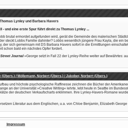
ür Thomas Lynley und Barbara Havers
l - und eine erste Spur führt direkt zu Thomas Lynley ...
b brutal ermordet aufgefunden wird, gerät die Gemeinde des malerischen Städtch
der steckt Lobbs Familie dahinter? Lobbs wesentlich jüngere Frau Kayla, die ein be
 der sich gemeinsam mit DS Barbara Havers sofort in die Ermittlungen einschaltet
t schon bald ein nächstes Opfer fordert.
 Street Journal
»George setzt in Fall 22 der Lynley-Reihe weiter auf Bewährtes: au
e (Übers.) / Möllemann, Norbert (Übers.) / Jakober, Norbert (Übers.)
bau und höchste psychologische Raffinesse zeichnen die Bücher der Amerikanerin 
lange an der Universität »Creative Writing« lehrte, lebt heute in Seattle im Bundess
enplätze der deutschen Verkaufscharts erklimmen. Ihre Lynley-Havers-Romane wurd
rsetzen Literatur aus dem Englischen, u.a. von Chloe Benjamin, Elizabeth George
Impressum