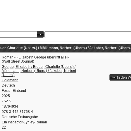
uer, Charlotte (Übers.) / Möllemann, Norbert (Übers.) / Jakober, Norbert (Übers.
Roman - »Elizabeth George übertrifft alle!«
(Wall Street Journal)
George, Elizabeth / Breuer, Charlotte (Übers.) /
Möllemann, Norbert (Übers.) / Jakober, Norbert
(Übers.)
In den 
Goldmann
Deutsch
Fester Einband
2025
752 S.
48764934
978-3-442-31768-4
Deutsche Erstausgabe
Ein Inspector-Lynley-Roman
22