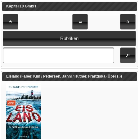
Kapitel 10 GmbH
Rubriken
Eisland (Faber, Kim / Pedersen, Janni / Hüther, Franziska (Übers.))