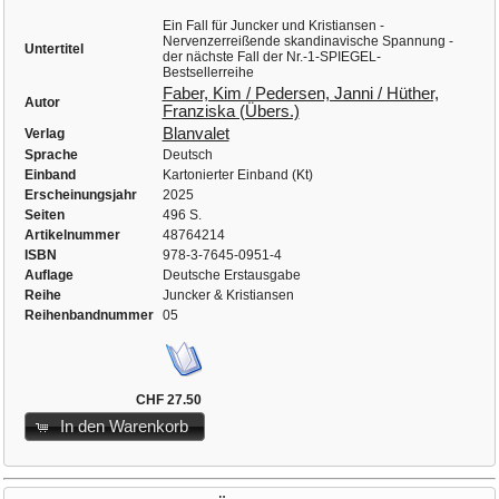
Ein Fall für Juncker und Kristiansen -
Nervenzerreißende skandinavische Spannung -
Untertitel
der nächste Fall der Nr.-1-SPIEGEL-
Bestsellerreihe
Faber, Kim / Pedersen, Janni / Hüther,
Autor
Franziska (Übers.)
Blanvalet
Verlag
Sprache
Deutsch
Einband
Kartonierter Einband (Kt)
Erscheinungsjahr
2025
Seiten
496 S.
Artikelnummer
48764214
ISBN
978-3-7645-0951-4
Auflage
Deutsche Erstausgabe
Reihe
Juncker & Kristiansen
Reihenbandnummer
05
CHF 27.50
In den Warenkorb