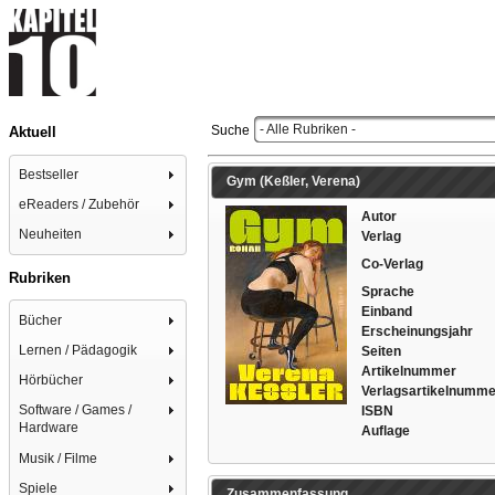
- Alle Rubriken -
Suche
Aktuell
Bestseller
Gym (Keßler, Verena)
eReaders / Zubehör
Autor
Neuheiten
Verlag
Co-Verlag
Rubriken
Sprache
Einband
Bücher
Erscheinungsjahr
Lernen / Pädagogik
Seiten
Artikelnummer
Hörbücher
Verlagsartikelnumme
Software / Games /
ISBN
Hardware
Auflage
Musik / Filme
Spiele
Zusammenfassung