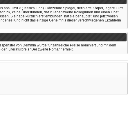
s ans Limit.« (Jessica Lind) Glänzende Spiegel, definierte Körper, legere Flirts
sdruck, keine Überstunden, dafür liebenswerte Kolleginnen und einen Chef,
 lassen. Sie habe kürzlich erst entbunden, hat sie behauptet, und jetzt wollen
erfundenes Kind nicht das einzige Geheimnis dieser verschwiegenen Erzählerin
 Gespenster von Demmin wurde für zahlreiche Preise nominiert und mit dem
 den Literaturpreis "Der zweite Roman" erhielt.