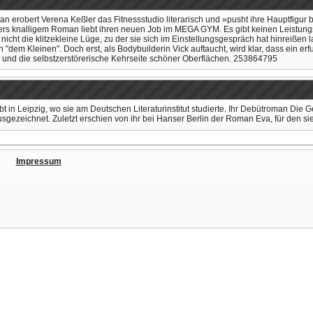
n erobert Verena Keßler das Fitnessstudio literarisch und »pusht ihre Hauptfigur bi
ers knalligem Roman liebt ihren neuen Job im MEGA GYM. Es gibt keinen Leistung
da nicht die klitzekleine Lüge, zu der sie sich im Einstellungsgespräch hat hinreißen
 "dem Kleinen". Doch erst, als Bodybuilderin Vick auftaucht, wird klar, dass ein 
z und die selbstzerstörerische Kehrseite schöner Oberflächen. 253864795
t in Leipzig, wo sie am Deutschen Literaturinstitut studierte. Ihr Debütroman Die
sgezeichnet. Zuletzt erschien von ihr bei Hanser Berlin der Roman Eva, für den sie
Impressum