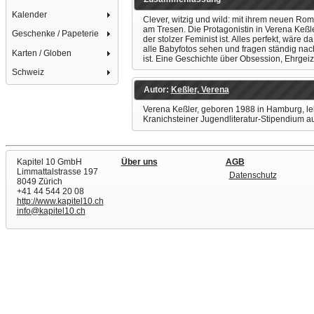
Kalender
Clever, witzig und wild: mit ihrem neuen Roma
am Tresen. Die Protagonistin in Verena Keßl
Geschenke / Papeterie
der stolzer Feminist ist. Alles perfekt, wäre 
alle Babyfotos sehen und fragen ständig nach
Karten / Globen
ist. Eine Geschichte über Obsession, Ehrgei
Schweiz
Autor:
Keßler, Verena
Verena Keßler, geboren 1988 in Hamburg, leb
Kranichsteiner Jugendliteratur-Stipendium au
Kapitel 10 GmbH
Über uns
AGB
Limmattalstrasse 197
Datenschutz
8049 Zürich
+41 44 544 20 08
http://www.kapitel10.ch
info@kapitel10.ch