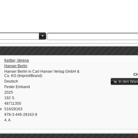
Keßler, Verena
Hanser Berlin
Hanser Berlin in Carl Hanser Verlag GmbH &
CH
Co. KG (Imprint/Brand)
Deutsch
In den War
Fester Einband
2025
192 S.
48711350
r
516/28163
978-3-446-28163-9
4. A.