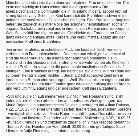
Mädchen lässt sich leicht von einer verheirateten Frau unterscheiden: Der
erste und wichtigste Unterschied sind die Augenbrauen.« Die
aserbaidschanische Community, die in Russland in der Diaspora lebt, ist
streng konservativ. Schon als Kind kann sich die Erzählerin schwer in die
patriarchale muslimische Gesellschaft einfügen. Eine Krankheit drängt und
befreit sie zugleich aus ihrer Rolle der schönen, heiratsfähigen Tochter ?
Jegana Dschabbarowa zeigt uns in ihrem ersten Roman eine verborgene
Welt. Sie erzählt ihre eigene und die Geschichte der Frauen ihrer Familie
ganz direkt und entlang ihres Körpers und verblüfft mit Eleganz und der
poetischen Kraft ihres Erzählens.
'Ein unverheiratetes, unschuldiges Mädchen lässt sich leicht von einer
verheirateten Frau unterscheiden: Der erste und wichtigste Unterschied
sind die Augenbrauen.' Die aserbaidschanische Community, die in
Russland in der Diaspora lebt, ist streng konservativ. Schon als Kind kann
sich die Erzählerin schwer in die patriarchale muslimische Gesellschaft
einfügen. Eine Krankheit drängt und befreit sie zugleich aus ihrer Rolle der
schönen, heiratsfähigen Tochter ... Jegana Dschabbarowa zeigt uns in
ihrem ersten Roman eine verborgene Welt. Sie erzählt ihre eigene und die
Geschichte der Frauen ihrer Familie ganz direkt und entlang ihres Körpers
und verblüfft mit Eleganz und der poetischen Kraft ihres Erzählens.
»Still und zugleich aufsehenerregend ? Mit ihrem Romanerstling ist ihr
jedenfalls ein ebenso erhellendes wie poetisches Werk gelungen, das
Maria Rajer in ein nuancenreiches Deutsch übertragen hat.« Ilma Rakusa,
NZZ, 17.10.25 »In einer unendlich zarten, friedfertigen, poetischen Sprache
- vorzüglich übersetzt von Maria Rajer - erzählt Jegana Dschabbarowa von
brutalen und finsteren Zuständen.« Annemarie Stoltenberg, NDR, 16.09.25
»Kunstvoll, virtuos ? und trotzdem so zugänglich ? man liest das gebannt.«
Thomas Andre, Hamburger Abendblatt, 03.09.25 »Ein großartiges Stück
Literatur!« Antje Flemming, Literaturhaus Hamburg