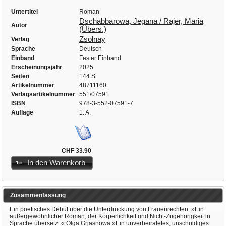
Untertitel
Roman
Dschabbarowa, Jegana / Rajer, Maria
Autor
(Übers.)
Zsolnay
Verlag
Sprache
Deutsch
Einband
Fester Einband
Erscheinungsjahr
2025
Seiten
144 S.
Artikelnummer
48711160
Verlagsartikelnummer
551/07591
ISBN
978-3-552-07591-7
Auflage
1. A.
CHF 33.90
In den Warenkorb
Zusammenfassung
Ein poetisches Debüt über die Unterdrückung von Frauenrechten. »Ein
außergewöhnlicher Roman, der Körperlichkeit und Nicht-Zugehörigkeit in
Sprache übersetzt.« Olga Grjasnowa »Ein unverheiratetes, unschuldiges