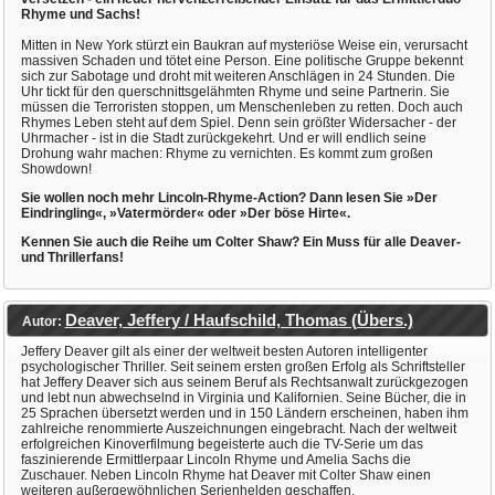
Rhyme und Sachs!
Mitten in New York stürzt ein Baukran auf mysteriöse Weise ein, verursacht
massiven Schaden und tötet eine Person. Eine politische Gruppe bekennt
sich zur Sabotage und droht mit weiteren Anschlägen in 24 Stunden. Die
Uhr tickt für den querschnittsgelähmten Rhyme und seine Partnerin. Sie
müssen die Terroristen stoppen, um Menschenleben zu retten. Doch auch
Rhymes Leben steht auf dem Spiel. Denn sein größter Widersacher - der
Uhrmacher - ist in die Stadt zurückgekehrt. Und er will endlich seine
Drohung wahr machen: Rhyme zu vernichten. Es kommt zum großen
Showdown!
Sie wollen noch mehr Lincoln-Rhyme-Action? Dann lesen Sie »Der
Eindringling«, »Vatermörder« oder »Der böse Hirte«.
Kennen Sie auch die Reihe um Colter Shaw? Ein Muss für alle Deaver-
und Thrillerfans!
Deaver, Jeffery / Haufschild, Thomas (Übers.)
Autor:
Jeffery Deaver gilt als einer der weltweit besten Autoren intelligenter
psychologischer Thriller. Seit seinem ersten großen Erfolg als Schriftsteller
hat Jeffery Deaver sich aus seinem Beruf als Rechtsanwalt zurückgezogen
und lebt nun abwechselnd in Virginia und Kalifornien. Seine Bücher, die in
25 Sprachen übersetzt werden und in 150 Ländern erscheinen, haben ihm
zahlreiche renommierte Auszeichnungen eingebracht. Nach der weltweit
erfolgreichen Kinoverfilmung begeisterte auch die TV-Serie um das
faszinierende Ermittlerpaar Lincoln Rhyme und Amelia Sachs die
Zuschauer. Neben Lincoln Rhyme hat Deaver mit Colter Shaw einen
weiteren außergewöhnlichen Serienhelden geschaffen.