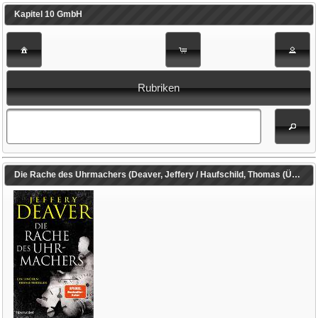
Kapitel 10 GmbH
Rubriken
Die Rache des Uhrmachers (Deaver, Jeffery / Haufschild, Thomas (Übers.))