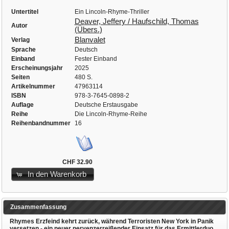
Untertitel
Ein Lincoln-Rhyme-Thriller
Deaver, Jeffery / Haufschild, Thomas
Autor
(Übers.)
Blanvalet
Verlag
Sprache
Deutsch
Einband
Fester Einband
Erscheinungsjahr
2025
Seiten
480 S.
Artikelnummer
47963114
ISBN
978-3-7645-0898-2
Auflage
Deutsche Erstausgabe
Reihe
Die Lincoln-Rhyme-Reihe
Reihenbandnummer
16
CHF 32.90
In den Warenkorb
Zusammenfassung
Rhymes Erzfeind kehrt zurück, während Terroristen New York in Panik
versetzen - ein neuer nervenzerreißender Einsatz für das Ermittlerduo