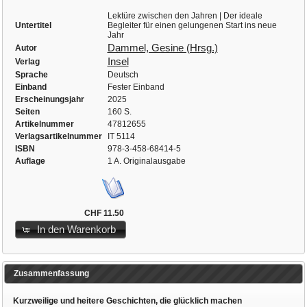
Lektüre zwischen den Jahren | Der ideale
Untertitel
Begleiter für einen gelungenen Start ins neue
Jahr
Dammel, Gesine (Hrsg.)
Autor
Insel
Verlag
Sprache
Deutsch
Einband
Fester Einband
Erscheinungsjahr
2025
Seiten
160 S.
Artikelnummer
47812655
Verlagsartikelnummer
IT 5114
ISBN
978-3-458-68414-5
Auflage
1 A. Originalausgabe
CHF 11.50
In den Warenkorb
Zusammenfassung
Kurzweilige und heitere Geschichten, die glücklich machen