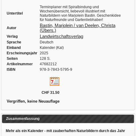
Terminplaner mit Spiralbindung und
Wochenübersicht, liebevoll illustriert mit
Untertitel
Naturbildern von Marjolein Bastin. Geschenkidee
für Naturfreunde und Gartenliebhaber!
Bastin, Marjolein / van Deelen, Christa
Autor
(Übers.)
Landwirtschaftsverlag
Verlag
Sprache
Deutsch
Einband
Kalender (Kal)
Erscheinungsjahr
2025
Seiten
128 S.
Artikelnummer
47682212
ISBN
978-3-7843-5795-9
CHF 31.50
Vergriffen, keine Neuauflage
Zusammenfassung
Mehr als ein Kalender - mit zauberhaften Naturbildern durch das Jahr