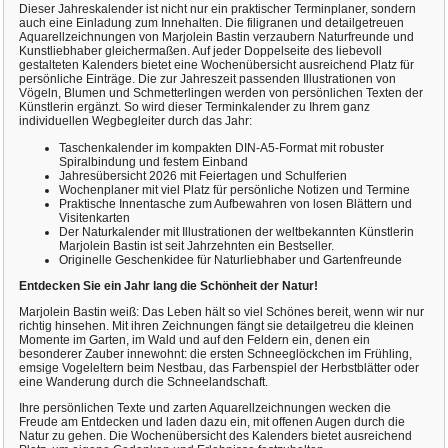
Dieser Jahreskalender ist nicht nur ein praktischer Terminplaner, sondern
auch eine Einladung zum Innehalten. Die filigranen und detailgetreuen
Aquarellzeichnungen von Marjolein Bastin verzaubern Naturfreunde und
Kunstliebhaber gleichermaßen. Auf jeder Doppelseite des liebevoll
gestalteten Kalenders bietet eine Wochenübersicht ausreichend Platz für
persönliche Einträge. Die zur Jahreszeit passenden Illustrationen von
Vögeln, Blumen und Schmetterlingen werden von persönlichen Texten der
Künstlerin ergänzt. So wird dieser Terminkalender zu Ihrem ganz
individuellen Wegbegleiter durch das Jahr:
Taschenkalender im kompakten DIN-A5-Format mit robuster
Spiralbindung und festem Einband
Jahresübersicht 2026 mit Feiertagen und Schulferien
Wochenplaner mit viel Platz für persönliche Notizen und Termine
Praktische Innentasche zum Aufbewahren von losen Blättern und
Visitenkarten
Der Naturkalender mit Illustrationen der weltbekannten Künstlerin
Marjolein Bastin ist seit Jahrzehnten ein Bestseller.
Originelle Geschenkidee für Naturliebhaber und Gartenfreunde
Entdecken Sie ein Jahr lang die Schönheit der Natur!
Marjolein Bastin weiß: Das Leben hält so viel Schönes bereit, wenn wir nur
richtig hinsehen. Mit ihren Zeichnungen fängt sie detailgetreu die kleinen
Momente im Garten, im Wald und auf den Feldern ein, denen ein
besonderer Zauber innewohnt: die ersten Schneeglöckchen im Frühling,
emsige Vogeleltern beim Nestbau, das Farbenspiel der Herbstblätter oder
eine Wanderung durch die Schneelandschaft.
Ihre persönlichen Texte und zarten Aquarellzeichnungen wecken die
Freude am Entdecken und laden dazu ein, mit offenen Augen durch die
Natur zu gehen. Die Wochenübersicht des Kalenders bietet ausreichend