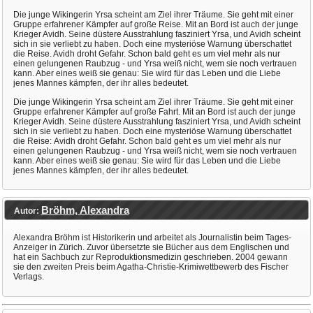
Die junge Wikingerin Yrsa scheint am Ziel ihrer Träume. Sie geht mit einer
Gruppe erfahrener Kämpfer auf große Reise. Mit an Bord ist auch der junge
Krieger Avidh. Seine düstere Ausstrahlung fasziniert Yrsa, und Avidh scheint
sich in sie verliebt zu haben. Doch eine mysteriöse Warnung überschattet
die Reise. Avidh droht Gefahr. Schon bald geht es um viel mehr als nur
einen gelungenen Raubzug - und Yrsa weiß nicht, wem sie noch vertrauen
kann. Aber eines weiß sie genau: Sie wird für das Leben und die Liebe
jenes Mannes kämpfen, der ihr alles bedeutet.
Die junge Wikingerin Yrsa scheint am Ziel ihrer Träume. Sie geht mit einer
Gruppe erfahrener Kämpfer auf große Fahrt. Mit an Bord ist auch der junge
Krieger Avidh. Seine düstere Ausstrahlung fasziniert Yrsa, und Avidh scheint
sich in sie verliebt zu haben. Doch eine mysteriöse Warnung überschattet
die Reise: Avidh droht Gefahr. Schon bald geht es um viel mehr als nur
einen gelungenen Raubzug - und Yrsa weiß nicht, wem sie noch vertrauen
kann. Aber eines weiß sie genau: Sie wird für das Leben und die Liebe
jenes Mannes kämpfen, der ihr alles bedeutet.
Bröhm, Alexandra
Autor:
Alexandra Bröhm ist Historikerin und arbeitet als Journalistin beim Tages-
Anzeiger in Zürich. Zuvor übersetzte sie Bücher aus dem Englischen und
hat ein Sachbuch zur Reproduktionsmedizin geschrieben. 2004 gewann
sie den zweiten Preis beim Agatha-Christie-Krimiwettbewerb des Fischer
Verlags.