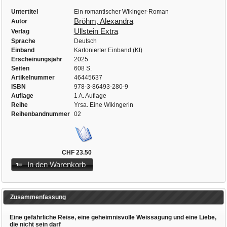
Untertitel
Ein romantischer Wikinger-Roman
Bröhm, Alexandra
Autor
Ullstein Extra
Verlag
Sprache
Deutsch
Einband
Kartonierter Einband (Kt)
Erscheinungsjahr
2025
Seiten
608 S.
Artikelnummer
46445637
ISBN
978-3-86493-280-9
Auflage
1 A. Auflage
Reihe
Yrsa. Eine Wikingerin
Reihenbandnummer
02
CHF 23.50
In den Warenkorb
Zusammenfassung
Eine gefährliche Reise, eine geheimnisvolle Weissagung und eine Liebe,
die nicht sein darf