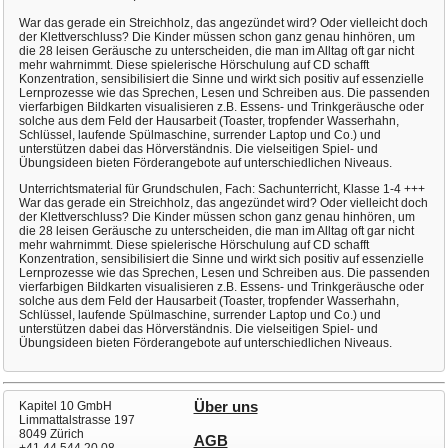
War das gerade ein Streichholz, das angezündet wird? Oder vielleicht doch
der Klettverschluss? Die Kinder müssen schon ganz genau hinhören, um
die 28 leisen Geräusche zu unterscheiden, die man im Alltag oft gar nicht
mehr wahrnimmt. Diese spielerische Hörschulung auf CD schafft
Konzentration, sensibilisiert die Sinne und wirkt sich positiv auf essenzielle
Lernprozesse wie das Sprechen, Lesen und Schreiben aus. Die passenden
vierfarbigen Bildkarten visualisieren z.B. Essens- und Trinkgeräusche oder
solche aus dem Feld der Hausarbeit (Toaster, tropfender Wasserhahn,
Schlüssel, laufende Spülmaschine, surrender Laptop und Co.) und
unterstützen dabei das Hörverständnis. Die vielseitigen Spiel- und
Übungsideen bieten Förderangebote auf unterschiedlichen Niveaus.
Unterrichtsmaterial für Grundschulen, Fach: Sachunterricht, Klasse 1-4 +++
War das gerade ein Streichholz, das angezündet wird? Oder vielleicht doch
der Klettverschluss? Die Kinder müssen schon ganz genau hinhören, um
die 28 leisen Geräusche zu unterscheiden, die man im Alltag oft gar nicht
mehr wahrnimmt. Diese spielerische Hörschulung auf CD schafft
Konzentration, sensibilisiert die Sinne und wirkt sich positiv auf essenzielle
Lernprozesse wie das Sprechen, Lesen und Schreiben aus. Die passenden
vierfarbigen Bildkarten visualisieren z.B. Essens- und Trinkgeräusche oder
solche aus dem Feld der Hausarbeit (Toaster, tropfender Wasserhahn,
Schlüssel, laufende Spülmaschine, surrender Laptop und Co.) und
unterstützen dabei das Hörverständnis. Die vielseitigen Spiel- und
Übungsideen bieten Förderangebote auf unterschiedlichen Niveaus.
Kapitel 10 GmbH
Über uns
Limmattalstrasse 197
8049 Zürich
AGB
+41 44 544 20 08