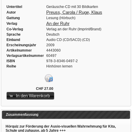
Untertitel
Geräusche-CD mit 30 Bildkarten
Preuss, Carola / Ruge, Klaus
Autor
Gattung
Lesung (Hörbuch)
An der Ruhr
Verlag
Co-Verlag
Verlag an der Ruhr (Imprint/Brand)
Sprache
Deutsch
Einband
Audio CD (CD/SACD) (CD)
Erscheinungsjahr
2009
Artikelnummer
4443060
Verlagsartikelnummer
60497
ISBN
978-3-8346-0497-2
Reihe
Hinhören lernen
CHF 27.00
In den Warenkorb
Zusammenfassung
Hörquiz zur Förderung der Ausio-visuellen Wahrnehmung für Kita,
Schule und zuhause, ab 5 Jahre +++