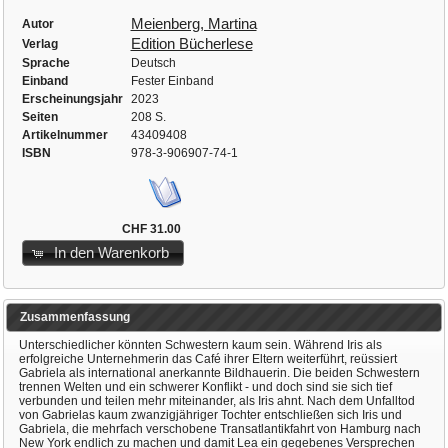
Meienberg, Martina
Autor
Edition Bücherlese
Verlag
Sprache
Deutsch
Einband
Fester Einband
Erscheinungsjahr
2023
Seiten
208 S.
Artikelnummer
43409408
ISBN
978-3-906907-74-1
CHF 31.00
In den Warenkorb
Zusammenfassung
Unterschiedlicher könnten Schwestern kaum sein. Während Iris als
erfolgreiche Unternehmerin das Café ihrer Eltern weiterführt, reüssiert
Gabriela als international anerkannte Bildhauerin. Die beiden Schwestern
trennen Welten und ein schwerer Konflikt - und doch sind sie sich tief
verbunden und teilen mehr miteinander, als Iris ahnt. Nach dem Unfalltod
von Gabrielas kaum zwanzigjähriger Tochter entschließen sich Iris und
Gabriela, die mehrfach verschobene Transatlantikfahrt von Hamburg nach
New York endlich zu machen und damit Lea ein gegebenes Versprechen