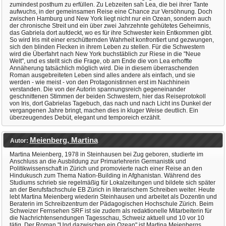
zumindest posthum zu erfüllen. Zu Lebzeiten sah Lea, die bei ihrer Tante
aufwuchs, in der gemeinsamen Reise eine Chance zur Versöhnung. Doch
zwischen Hamburg und New York liegt nicht nur ein Ozean, sondern auch
der chronische Streit und ein über zwei Jahrzehnte gehütetes Geheimnis,
das Gabriela dort aufdeckt, wo es für ihre Schwester kein Entkommen gibt.
So wird Iris mit einer erschütternden Wahrheit konfrontiert und gezwungen,
sich den blinden Flecken in ihrem Leben zu stellen. Für die Schwestern
wird die Überfahrt nach New York buchstäblich zur Riese in die "Neue
Welt", und es stellt sich die Frage, ob am Ende die von Lea erhoffte
Annäherung tatsächlich möglich wird. Die in diesem überraschenden
Roman ausgebreiteten Leben sind alles andere als einfach, und sie
werden - wie meist - von den Protagonistinnen erst im Nachhinein
verstanden. Die von der Autorin spannungsreich gegeneinander
geschnittenen Stimmen der beiden Schwestern, hier das Reiseprotokoll
von Iris, dort Gabrielas Tagebuch, das nach und nach Licht ins Dunkel der
vergangenen Jahre bringt, machen dies in kluger Weise deutlich. Ein
überzeugendes Debüt, elegant und temporeich erzählt.
Meienberg, Martina
Autor:
Martina Meienberg, 1978 in Steinhausen bei Zug geboren, studierte im
Anschluss an die Ausbildung zur Primarlehrerin Germanistik und
Politikwissenschaft in Zürich und promovierte nach einer Reise an den
Hindukusch zum Thema Nation-Building in Afghanistan. Während des
Studiums schrieb sie regelmäßig für Lokalzeitungen und bildete sich später
an der Berufsfachschule EB Zürich in literarischem Schreiben weiter. Heute
lebt Martina Meienberg wiederin Steinhausen und arbeitet als Dozentin und
Beraterin im Schreibzentrum der Pädagogischen Hochschule Zürich. Beim
Schweizer Fernsehen SRF ist sie zudem als redaktionelle Mitarbeiterin für
die Nachrichtensendungen Tagesschau, Schweiz aktuell und 10 vor 10
tätig. Der Roman "Und dazwischen ein Ozean" ist Martina Meienbergs