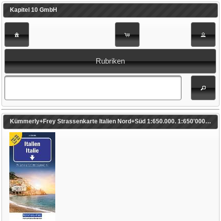
Kapitel 10 GmbH
Rubriken
Kümmerly+Frey Strassenkarte Italien Nord+Süd 1:650.000. 1:650'000