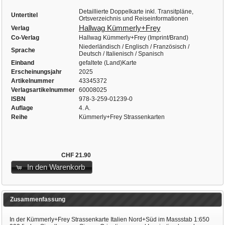
Detaillierte Doppelkarte inkl. Transitpläne,
Untertitel
Ortsverzeichnis und Reiseinformationen
Hallwag Kümmerly+Frey
Verlag
Co-Verlag
Hallwag Kümmerly+Frey (Imprint/Brand)
Niederländisch / Englisch / Französisch /
Sprache
Deutsch / Italienisch / Spanisch
Einband
gefaltete (Land)Karte
Erscheinungsjahr
2025
Artikelnummer
43345372
Verlagsartikelnummer
60008025
ISBN
978-3-259-01239-0
Auflage
4. A.
Reihe
Kümmerly+Frey Strassenkarten
CHF 21.90
In den Warenkorb
Zusammenfassung
In der Kümmerly+Frey Strassenkarte Italien Nord+Süd im Massstab 1:650