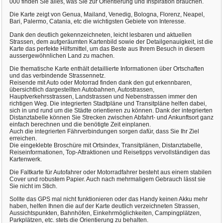
000 finden Sie alles, was Sie zur Orientierung und Inspiration brauchen.
Die Karte zeigt von Genua, Mailand, Venedig, Bologna, Florenz, Neapel,
Bari, Palermo, Catania, etc die wichtigsten Gebiete von Interesse.
Dank den deutlich gekennzeichneten, leicht lesbaren und aktuellen
Strassen, dem aufgeräumten Kartenbild sowie der Detailgenauigkeit, ist die
Karte das perfekte Hilfsmittel, um das Beste aus Ihrem Besuch in diesem
aussergewöhnlichen Land zu machen.
Die thematische Karte enthält detaillierte Informationen über Ortschaften
und das verbindende Strassennetz.
Reisende mit Auto oder Motorrad finden dank den gut erkennbaren,
übersichtlich dargestellten Autobahnen, Autostrassen,
Hauptverkehrsstrassen, Landstrassen und Nebenstrassen immer den
richtigen Weg. Die integrierten Stadtpläne und Transitpläne helfen dabei,
sich in und rund um die Städte orientieren zu können. Dank der integrierten
Distanztabelle können Sie Strecken zwischen Abfahrt- und Ankunftsort ganz
einfach berechnen und die benötigte Zeit einplanen.
Auch die integrierten Fährverbindungen sorgen dafür, dass Sie Ihr Ziel
erreichen.
Die eingeklebte Broschüre mit Ortsindex, Transitplänen, Distanztabelle,
Reiseinformationen, Top-Attraktionen und Reisetipps vervollständigen das
Kartenwerk.
Die Faltkarte für Autofahrer oder Motorradfahrer besteht aus einem stabilen
Cover und robustem Papier. Auch nach mehrmaligem Gebrauch lässt sie
Sie nicht im Stich.
Sollte das GPS mal nicht funktionieren oder das Handy keinen Akku mehr
haben, helfen Ihnen die auf der Karte deutlich verzeichneten Strassen,
Aussichtspunkten, Bahnhöfen, Einkehrmöglichkeiten, Campingplätzen,
Parkplätzen, etc. stets die Orientierung zu behalten.