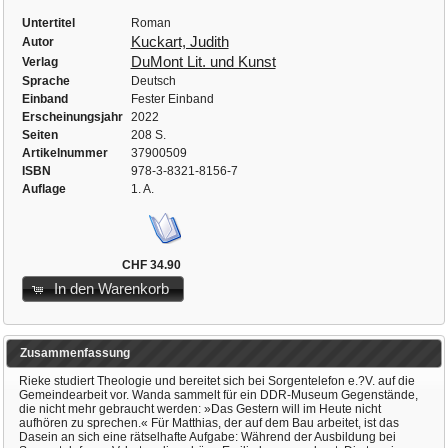
Untertitel
Roman
Kuckart, Judith
Autor
DuMont Lit. und Kunst
Verlag
Sprache
Deutsch
Einband
Fester Einband
Erscheinungsjahr
2022
Seiten
208 S.
Artikelnummer
37900509
ISBN
978-3-8321-8156-7
Auflage
1. A.
CHF 34.90
In den Warenkorb
Zusammenfassung
Rieke studiert Theologie und bereitet sich bei Sorgentelefon e.?V. auf die
Gemeindearbeit vor. Wanda sammelt für ein DDR-Museum Gegenstände,
die nicht mehr gebraucht werden: »Das Gestern will im Heute nicht
aufhören zu sprechen.« Für Matthias, der auf dem Bau arbeitet, ist das
Dasein an sich eine rätselhafte Aufgabe: Während der Ausbildung bei