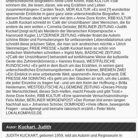
unterschiedliche Biografien« Anne-Dore Krohn, RBB KULTUR »Sie
erinnern die, die lesen, daran, wie eng Erzählen und Leben
zusammenhängen« Carsten Tesch, MDR KULTUR »Es sind [?] wunderbar
spannende Einblicke in ganz ganz viele unterschiedliche Biografien. In
diesem Roman steckt sehr sehr viel drin.« Anne-Dore Krohn, RBB KULTUR
»Judith Kuckart schreibt im 'Café der Unsichtbaren' über Menschen, die für
andere da sein wollen.« Cornelia Geissler, BERLINER ZEITUNG »Judith
Kuckart [zeigt sich] als Meisterin der literarischen Körpersprache.«
Hansruedi Kugler, LUTZERNER ZEITUNG »Wieder findet die Autorin
schöne Bilder und Formulierungen für umfassenden Lebensfatalismus und
schreibt diese präzisen Sätze, die man sich anstreichen möchte.« Ulrich
Steinmetzger, FREIE PRESSE »Judith Kuckart kann so schön von
einfachen Wahrheiten schreiben.« Ingrid Mylo, BADISCHE ZEITUNG
»['Café der Unsichtbaren'] behandelt auf einfühlsame Weise die kulturelle
Geste des Zuhören(können)s.« Hannes Krauss, WESTFÄLISCHE
RUNDSCHAU »Es geht in dem Buch um das Erzählen, in seinen ganz
unterschiedliches Erscheinungsformen.« Katrin Krämer, BREMEN ZWEI
»Ein Einblick in eine unbekannte Welt, spannend!« Anna Burghardt, DIE
PRESSE AM SONNTAG »Es geht um den Glauben an sich, um die Lasten,
die jeder Einzelne zu tragen hat - und um den Keim der Hoffnung.« Britta
Heidemann, WESTDEUTSCHE ALLGEMEINE ZEITUNG »Dieses Prinzip
der Menschlichkeit, dieses Sich-Helfen, macht Freude und gibt Trost.«
Anne-Dore Krohn, RBB KULTUR »Eine spannende Versuchsanordnung«
Felix Müller, BERLINER MORGENPOST »Der Roman löst einen langen
Nachhall aus.« Johannes Schröer, DOMRADIO »Viele offene, bewegende
Fragen - unaufgeregt und beinahe lakonisch erzählt.« Peter Mohr,
LOKALKOMPASS.DE
Kuckart, Judith
Autor:
JUDITH KUCKART, geboren 1959, lebt als Autorin und Regisseurin in