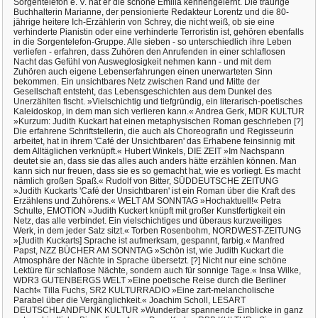
Sorgentelefon e. V. hat er die schöne Emilia kennengelernt. Die traurige
Buchhalterin Marianne, der pensionierte Redakteur Lorentz und die 80-
jährige heitere Ich-Erzählerin von Schrey, die nicht weiß, ob sie eine
verhinderte Pianistin oder eine verhinderte Terroristin ist, gehören ebenfalls
in die Sorgentelefon-Gruppe. Alle sieben - so unterschiedlich ihre Leben
verliefen - erfahren, dass Zuhören den Anrufenden in einer schlaflosen
Nacht das Gefühl von Ausweglosigkeit nehmen kann - und mit dem
Zuhören auch eigene Lebenserfahrungen einen unerwarteten Sinn
bekommen. Ein unsichtbares Netz zwischen Rand und Mitte der
Gesellschaft entsteht, das Lebensgeschichten aus dem Dunkel des
Unerzählten fischt. »Vielschichtig und tiefgründig, ein literarisch-poetisches
Kaleidoskop, in dem man sich verlieren kann.« Andrea Gerk, MDR KULTUR
»Kurzum: Judith Kuckart hat einen metaphysischen Roman geschrieben [?]
Die erfahrene Schriftstellerin, die auch als Choreografin und Regisseurin
arbeitet, hat in ihrem 'Café der Unsichtbaren' das Erhabene feinsinnig mit
dem Alltäglichen verknüpft.« Hubert Winkels, DIE ZEIT »Im Nachspann
deutet sie an, dass sie das alles auch anders hätte erzählen können. Man
kann sich nur freuen, dass sie es so gemacht hat, wie es vorliegt. Es macht
nämlich großen Spaß.« Rudolf von Bitter, SÜDDEUTSCHE ZEITUNG
»Judith Kuckarts 'Café der Unsichtbaren' ist ein Roman über die Kraft des
Erzählens und Zuhörens.« WELT AM SONNTAG »Hochaktuell!« Petra
Schulte, EMOTION »Judith Kuckert knüpft mit großer Kunstfertigkeit ein
Netz, das alle verbindet. Ein vielschichtiges und überaus kurzweiliges
Werk, in dem jeder Satz sitzt.« Torben Rosenbohm, NORDWEST-ZEITUNG
»[Judith Kuckarts] Sprache ist aufmerksam, gespannt, farbig.« Manfred
Papst, NZZ BÜCHER AM SONNTAG »Schön ist, wie Judith Kuckart die
Atmosphäre der Nächte in Sprache übersetzt. [?] Nicht nur eine schöne
Lektüre für schlaflose Nächte, sondern auch für sonnige Tage.« Insa Wilke,
WDR3 GUTENBERGS WELT »Eine poetische Reise durch die Berliner
Nacht« Tilla Fuchs, SR2 KULTURRADIO »Eine zart-melancholische
Parabel über die Vergänglichkeit.« Joachim Scholl, LESART
DEUTSCHLANDFUNK KULTUR »Wunderbar spannende Einblicke in ganz