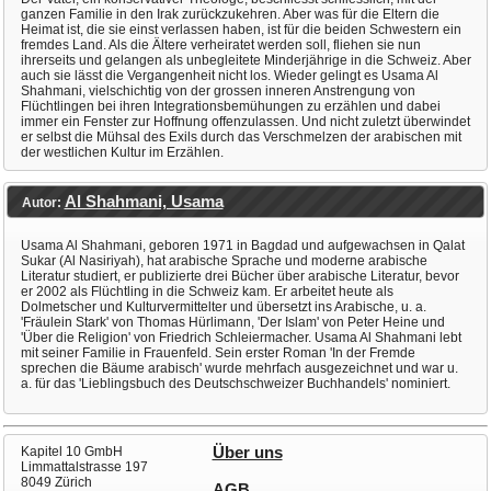
ganzen Familie in den Irak zurückzukehren. Aber was für die Eltern die
Heimat ist, die sie einst verlassen haben, ist für die beiden Schwestern ein
fremdes Land. Als die Ältere verheiratet werden soll, fliehen sie nun
ihrerseits und gelangen als unbegleitete Minderjährige in die Schweiz. Aber
auch sie lässt die Vergangenheit nicht los. Wieder gelingt es Usama Al
Shahmani, vielschichtig von der grossen inneren Anstrengung von
Flüchtlingen bei ihren Integrationsbemühungen zu erzählen und dabei
immer ein Fenster zur Hoffnung offenzulassen. Und nicht zuletzt überwindet
er selbst die Mühsal des Exils durch das Verschmelzen der arabischen mit
der westlichen Kultur im Erzählen.
Al Shahmani, Usama
Autor:
Usama Al Shahmani, geboren 1971 in Bagdad und aufgewachsen in Qalat
Sukar (Al Nasiriyah), hat arabische Sprache und moderne arabische
Literatur studiert, er publizierte drei Bücher über arabische Literatur, bevor
er 2002 als Flüchtling in die Schweiz kam. Er arbeitet heute als
Dolmetscher und Kulturvermittelter und übersetzt ins Arabische, u. a.
'Fräulein Stark' von Thomas Hürlimann, 'Der Islam' von Peter Heine und
'Über die Religion' von Friedrich Schleiermacher. Usama Al Shahmani lebt
mit seiner Familie in Frauenfeld. Sein erster Roman 'In der Fremde
sprechen die Bäume arabisch' wurde mehrfach ausgezeichnet und war u.
a. für das 'Lieblingsbuch des Deutschschweizer Buchhandels' nominiert.
Kapitel 10 GmbH
Über uns
Limmattalstrasse 197
8049 Zürich
AGB