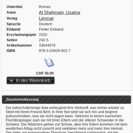
Untertitel
Roman
Al Shahmani, Usama
Autor
Limmat
Verlag
Sprache
Deutsch
Einband
Fester Einband
Erscheinungsjahr
2020
Seiten
240 S.
Artikelnummer
33644976
ISBN
978-3-03926-002-7
CHF 30.00
In den Warenkorb
Zusammenfassung
Die irakischstämmige Aida verleugnet ihre Herkunft, was immer wieder zu
Streit mit ihrem Freund führt. In ihrer Not setzt sie sich hin und beginnt
aufzuschreiben, was sie nicht sagen kann. Geboren in einem iranischen
Flüchtlingslager, kam sie mit ihren Eltern und der älteren Schwester in die
Schweiz. Die Mädchen gehen zur Schule, aber ihre Eltern kommen mit dem
westlichen Alltag nicht zurecht und verklären mehr und mehr ihre Heimat.
Der Vater, ein konservativer Theologe, beschliesst schliesslich, mit der