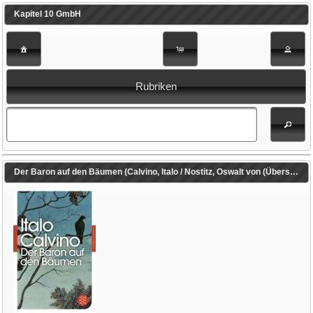
Kapitel 10 GmbH
Rubriken
Der Baron auf den Bäumen (Calvino, Italo / Nostitz, Oswalt von (Übers.))