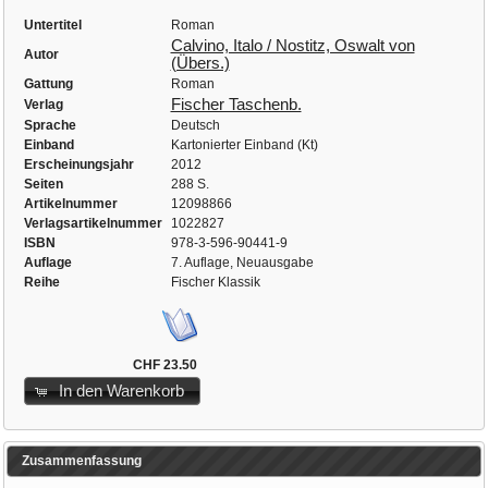
Untertitel
Roman
Calvino, Italo / Nostitz, Oswalt von
Autor
(Übers.)
Gattung
Roman
Fischer Taschenb.
Verlag
Sprache
Deutsch
Einband
Kartonierter Einband (Kt)
Erscheinungsjahr
2012
Seiten
288 S.
Artikelnummer
12098866
Verlagsartikelnummer
1022827
ISBN
978-3-596-90441-9
Auflage
7. Auflage, Neuausgabe
Reihe
Fischer Klassik
CHF 23.50
In den Warenkorb
Zusammenfassung