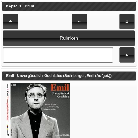
Kapitel 10 GmbH
Rubriken
Emil - Unvergässlichi Gschichte (Steinberger, Emil (Aufgef.))