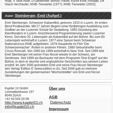
Hugi; 's Taufi-Ässe; D'Garderobe; Bonus-Tracks: Kurze KNIE-Ansage; De
Glacé-Verchäufer; KNIE-Tierwärter (1977); KNIE-Tierwärter (2003);
Steinberger, Emil (Aufgef.)
Autor:
Emil Steinberger, Schweizer Kabarettist, geboren 1933 in Luzern. Im ersten
Beruf Postbeamter. Mit 27 Jahren Beginn einer fünfjährigen Ausbildung zum
Grafiker an der Luzerner Schule für Gestaltung. 1965 Gründung des
Kleintheaters in Luzern. Anschliessend Programmierung zweier Luzerner
Kinos. Seit dem 20. Lebensjahr als Kabarettist auf der Bühne. Bis zum 60.
Lebensjahr wohnhaft in Luzern. 1977 eine Saison beim Schweizer
Nationalcircus KNIE aufgetreten. 1978 Hauptrolle im Film 'Die
Schweizermacher'. Rollen in anderen Filmen. 1980 Geburtshelfer beim
Circus Roncalli. Von 1993 bis 1999 wohnhaft in New York. Seit 1999 lebt
Emil Steinberger mit seiner Frau Niccel wieder in der Schweiz, am
Genfersee. Seit 1999 als Buchautor mit dem Programm 'Drei Engel!' auf der
Bühne, in dem er skurrile und unglaubliche Geschichten aus seinem Leben
erzählt. Im Jahr 2000 gründeten Emil und seine Frau Niccel Steinberger
den Verlag 'Edition E' (www.edition-e.ch). Seit 2006 gab es mehrere
Ausstellungen der gemeinsamen 'Wochenblätter' von Emil und Niccel
Steinberger.
Kapitel 10 GmbH
Über uns
Limmattalstrasse 197
8049 Zürich
AGB
+41 44 544 20 08
Datenschutz
http://www.kapitel10.ch
info@kapitel10.ch
Impressum