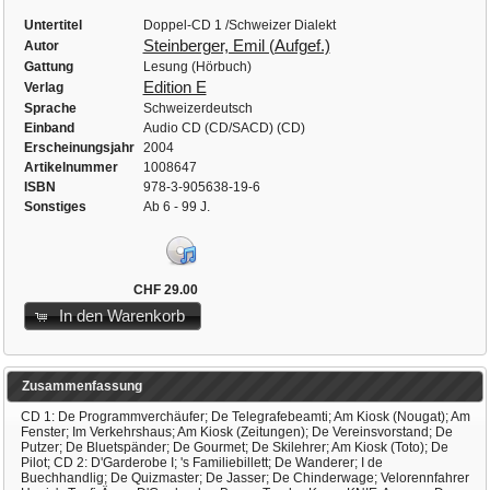
Untertitel
Doppel-CD 1 /Schweizer Dialekt
Steinberger, Emil (Aufgef.)
Autor
Gattung
Lesung (Hörbuch)
Edition E
Verlag
Sprache
Schweizerdeutsch
Einband
Audio CD (CD/SACD) (CD)
Erscheinungsjahr
2004
Artikelnummer
1008647
ISBN
978-3-905638-19-6
Sonstiges
Ab 6 - 99 J.
CHF 29.00
In den Warenkorb
Zusammenfassung
CD 1: De Programmverchäufer; De Telegrafebeamti; Am Kiosk (Nougat); Am
Fenster; Im Verkehrshaus; Am Kiosk (Zeitungen); De Vereinsvorstand; De
Putzer; De Bluetspänder; De Gourmet; De Skilehrer; Am Kiosk (Toto); De
Pilot; CD 2: D'Garderobe I; 's Familiebillett; De Wanderer; I de
Buechhandlig; De Quizmaster; De Jasser; De Chinderwage; Velorennfahrer